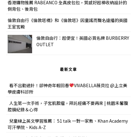
香港購物推薦 RABEANCO 全真皮包包，質感好超棒收納設計的
側背包、後背包
倫敦自由行《倫敦塔橋》和《倫敦塔》因童謠而聲名遠播的英國
王室宮殿
倫敦自由行：超便宜！英國必買名牌 BURBERRY
OUTLET
最新文章
看不出動過針！卻神奇年輕回春
VIVABELLA薇貝拉 @上立美
學皮膚科診所
人生第一次手術，子宮肌腺瘤，拜託經痛不要再來 | 桃園禾馨腹
腔鏡紀錄＆心得
兒童線上英文學習推薦： 51 talk 一對一家教、Khan Academy
可汗學院、Kids A-Z