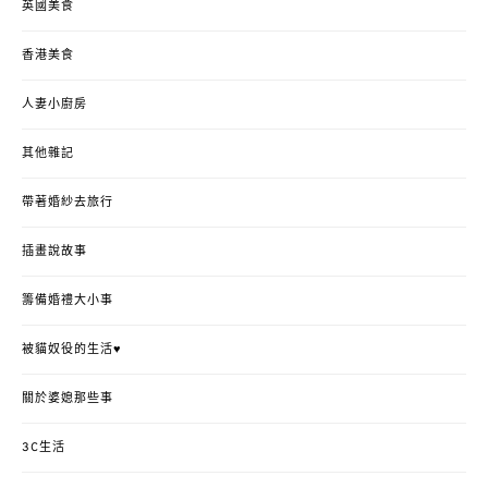
英國美食
香港美食
人妻小廚房
其他雜記
帶著婚紗去旅行
插畫說故事
籌備婚禮大小事
被貓奴役的生活♥
關於婆媳那些事
3C生活