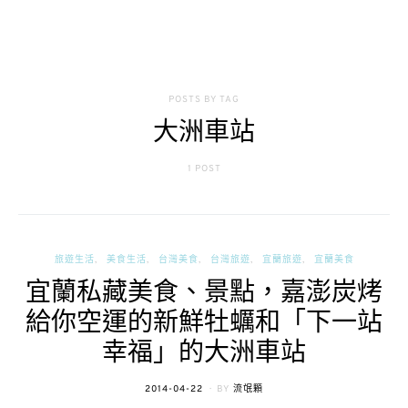
POSTS BY TAG
大洲車站
1 POST
旅遊生活
美食生活
台灣美食
台灣旅遊
宜蘭旅遊
宜蘭美食
宜蘭私藏美食、景點，嘉澎炭烤
給你空運的新鮮牡蠣和「下一站
幸福」的大洲車站
POSTED
2014-04-22
BY
流氓顆
ON