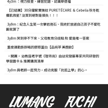
4y3m ：視力檢查、練習犯錯、認識華德福
【已結團】30分鐘緊實撫紋 PURETÉCARE ＆ Cebelia 秋冬乾
癢肌救星? 沒買到絕對是損失！！！
3y9m：紀念人生第一次攀岩抱石、我終於放過自己孩子不愛吃
飯就算了
3y8m 哭到停不下來、父母教育分歧點 和 愛是唯一答案
重度運動族群喝的膠原蛋白【品純萃 美顏飲】
•開團• 幼教屆老字號《理特尚》由幼兒發展專家共同研發的
學習圖卡＆ 推薦購買清單
3y0m 與老師一起努力，成功克服「抗拒上學」的心。