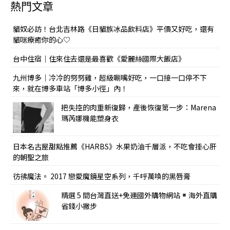
熱門文章
貓奴必訪！台北吉林路《日貓族冰品飲料店》平價又好吃，還有
貓咪療癒你的心♡
台中住宿｜住來住去還是最喜歡《愛麗絲國際大飯店》
九州博多｜冷冷的努努雞，超級唰嘴好吃，一口接一口停不下
來，就在博多車站「博多小徑」內！
把失控的肉重新復歸，產後恢復第一步：Marena
瑪芮娜機能塑身衣
日本名古屋甜點推薦《HARBS》水果奶油千層派，不吃會捶心肝
的朝聖之旅
彷彿魔法。 2017 戀愛魔鏡星空系列，千呼萬喚的黑唇膏
精選 5 間台灣直送+免運國外購物網站
海外直購
省錢小撇步