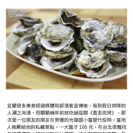
宜蘭很多美食經過媒體和部落客宣傳後，毎到假日排隊的
人潮之洶湧，而顆顆幾年前就吃過這間《嘉澎炭烤》，那
次是一位朋友的朋友在旁邊的光復國小當替代役時，當地
人推薦給他的私藏景點。一大盤才 100 元，在台北很難找