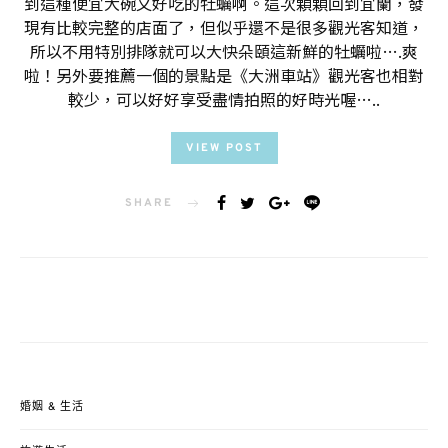
到這種便宜大碗又好吃的牡蠣啊。這次顆顆回到宜蘭，發
現有比較完整的店面了，但似乎還不是很多觀光客知道，
所以不用特別排隊就可以大快朵頤這新鮮的牡蠣啦….爽
啦！另外要推薦一個的景點是《大洲車站》觀光客也相對
較少，可以好好享受盡情拍照的好時光喔…..
VIEW POST
SHARE
婚姻 & 生活