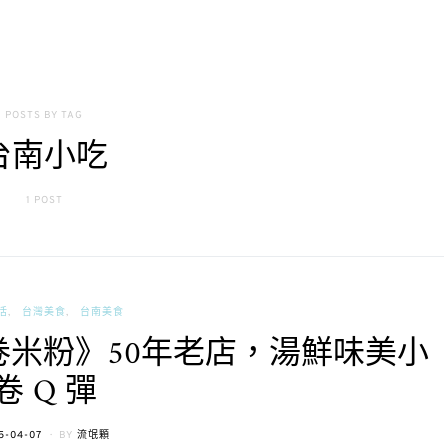
POSTS BY TAG
台南小吃
1 POST
活
台灣美食
台南美食
米粉》50年老店，湯鮮味美小
卷 Q 彈
TED
5-04-07
BY
流氓顆