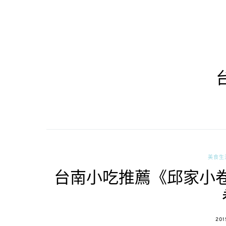
美食生
台南小吃推薦《邱家小卷
POS
201