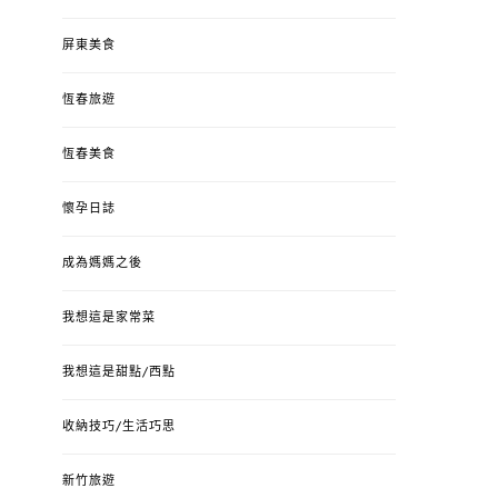
屏東美食
恆春旅遊
恆春美食
懷孕日誌
成為媽媽之後
我想這是家常菜
我想這是甜點/西點
收納技巧/生活巧思
新竹旅遊