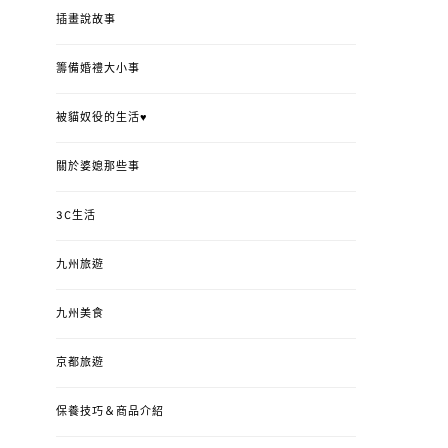
插畫說故事
籌備婚禮大小事
被貓奴役的生活♥
關於婆媳那些事
3C生活
九州旅遊
九州美食
京都旅遊
保養技巧＆商品介紹