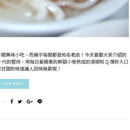
一間美味小吃，而幾乎每間都是知名老店！今天要跟大家介紹的
一代的堅持，用每日最簡單的鮮甜小卷熬成的湯頭和 Q 彈好入口
單甘甜的味道讓人回味無窮呢！
VIEW POST