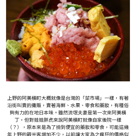
上野的阿美橫町大概就像是台灣的「菜市場」一樣，有著
沿街叫賣的攤販，賣著海鮮、水果、零食和藥妝，有種俗
夠有力的在地日本味。雖然流氓夫妻是第一次來阿美橫
丁，但對娃娃胖虎來說阿美橫町就像自家後院一樣
（？），原本來是為了撿到便宜的藥妝和零食，可能這幾
年上野的觀光客增加不少，以前讓大家為之瘋狂的價格似