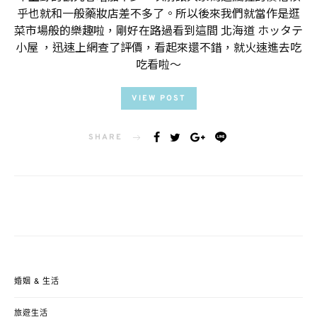
乎也就和一般藥妝店差不多了。所以後來我們就當作是逛
菜市場般的樂趣啦，剛好在路過看到這間 北海道 ホッタテ
小屋 ，迅速上網查了評價，看起來還不錯，就火速進去吃
吃看啦～
VIEW POST
SHARE
婚姻 & 生活
旅遊生活