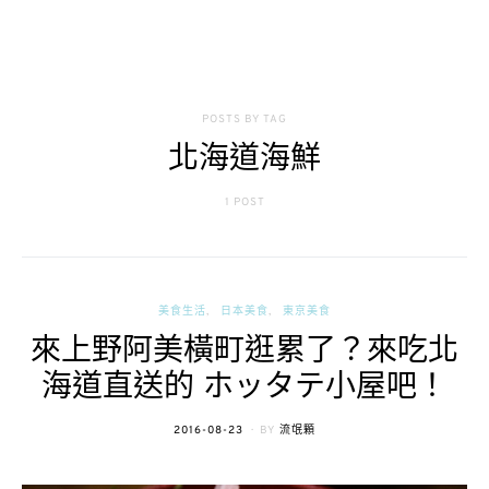
POSTS BY TAG
北海道海鮮
1 POST
美食生活
日本美食
東京美食
來上野阿美橫町逛累了？來吃北
海道直送的 ホッタテ小屋吧！
POSTED
2016-08-23
BY
流氓顆
ON