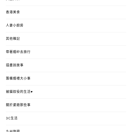
香港美食
人妻小廚房
其他雜記
帶著婚紗去旅行
插畫說故事
籌備婚禮大小事
被貓奴役的生活♥
關於婆媳那些事
3C生活
九州旅遊