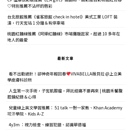
♡特別推薦不沾杯的唇彩
台北旅館推薦《雀客旅館 check in hotel》美式工業 LOFT 裝
潢，行天宮站 1 分鐘＆有停車場
桃園紅麵線推薦《阿燁紅麵線》市場攤販起家，超過 10 多年在
地人的最愛
最新文章
看不出動過針！卻神奇年輕回春
VIVABELLA薇貝拉 @上立美
學皮膚科診所
人生第一次手術，子宮肌腺瘤，拜託經痛不要再來 | 桃園禾馨腹
腔鏡紀錄＆心得
兒童線上英文學習推薦： 51 talk 一對一家教、Khan Academy
可汗學院、Kids A-Z
4y3m ：視力檢查、練習犯錯、認識華德福