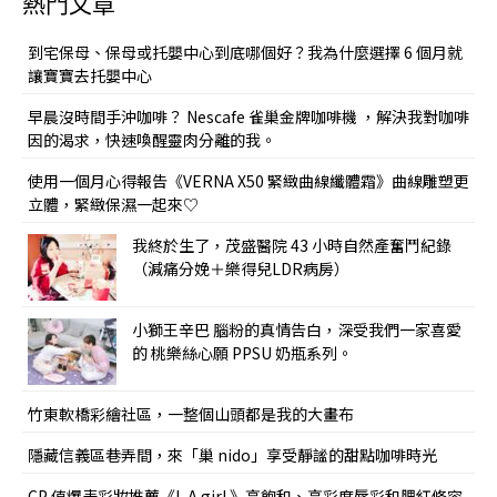
熱門文章
到宅保母、保母或托嬰中心到底哪個好？我為什麼選擇 6 個月就
讓寶寶去托嬰中心
早晨沒時間手沖咖啡？ Nescafe 雀巢金牌咖啡機 ，解決我對咖啡
因的渴求，快速喚醒靈肉分離的我。
使用一個月心得報告《VERNA X50 緊緻曲線纖體霜》曲線雕塑更
立體，緊緻保濕一起來♡
我終於生了，茂盛醫院 43 小時自然產奮鬥紀錄
（減痛分娩＋樂得兒LDR病房）
小獅王辛巴 腦粉的真情告白，深受我們一家喜愛
的 桃樂絲心願 PPSU 奶瓶系列。
竹東軟橋彩繪社區，一整個山頭都是我的大畫布
隱藏信義區巷弄間，來「巢 nido」享受靜謐的甜點咖啡時光
CP 值爆表彩妝推薦《L.A girl.》高飽和、高彩度唇彩和腮紅修容