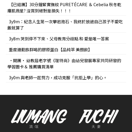
【已結團】30分鐘緊實撫紋 PURETÉCARE ＆ Cebelia 秋冬乾
癢肌救星? 沒買到絕對是損失！！！
3y9m：紀念人生第一次攀岩抱石、我終於放過自己孩子不愛吃
飯就算了
3y8m 哭到停不下來、父母教育分歧點 和 愛是唯一答案
重度運動族群喝的膠原蛋白【品純萃 美顏飲】
•開團• 幼教屆老字號《理特尚》由幼兒發展專家共同研發的
學習圖卡＆ 推薦購買清單
3y0m 與老師一起努力，成功克服「抗拒上學」的心。