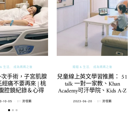
& 生活
成為媽媽之後
婚姻 & 生活
成為媽媽之後
一次手術，子宮肌腺
兒童線上英文學習推薦： 51
經痛不要再來 | 桃
talk 一對一家教、Khan
腹腔鏡紀錄＆心得
Academy可汗學院、Kids A-Z
TED
POSTED
3-10-05
BY
流氓顆
2023-06-20
BY
流氓顆
ON