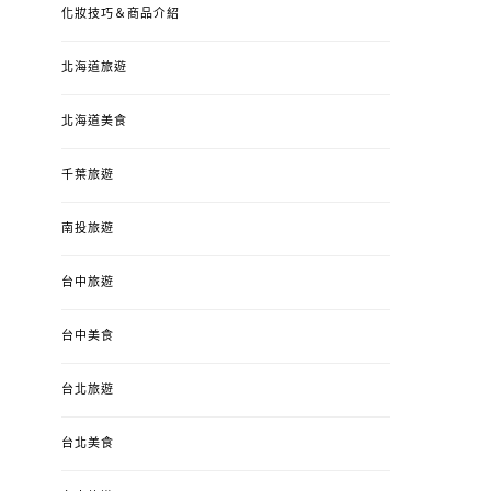
化妝技巧＆商品介紹
北海道旅遊
北海道美食
千葉旅遊
南投旅遊
婚姻 & 生活
成為媽媽之後
婚姻 & 生活
成
台中旅遊
4y3m ：視力檢查、練習犯
【已結團】30
錯、認識華德福
PURETÉCARE ＆ 
冬乾癢肌救星?
台中美食
POSTED
2023-04-12
BY
流氓顆
是損失！
ON
台北旅遊
POSTED
2022-12-05
B
ON
台北美食