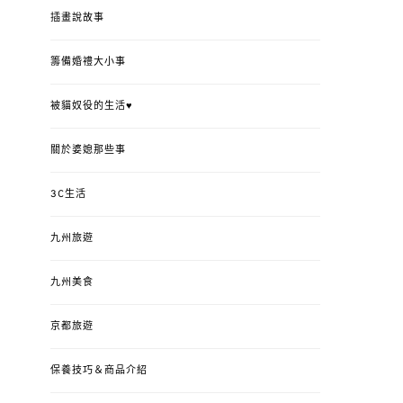
插畫說故事
籌備婚禮大小事
被貓奴役的生活♥
關於婆媳那些事
3C生活
九州旅遊
九州美食
京都旅遊
保養技巧＆商品介紹