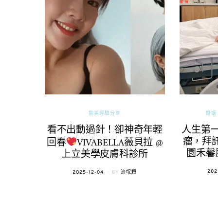
醫美經驗分享
婚姻 
看不出動過針！卻神奇年輕
人生第
瘤，拜託
回春
VIVABELLA薇貝拉 @
園禾馨
上立美學皮膚科診所
POS
202
POSTED
2025-12-04
BY
流氓顆
ON
ON