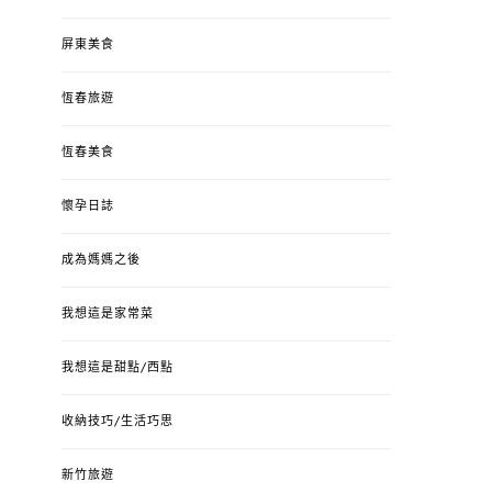
屏東美食
恆春旅遊
恆春美食
懷孕日誌
成為媽媽之後
我想這是家常菜
我想這是甜點/西點
收納技巧/生活巧思
新竹旅遊