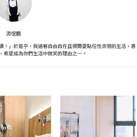
流氓顆
讀。」於是乎，我過著自由自在且偶爾耍點任性流氓的生活，喜
，希望成為你們生活中微笑的理由之一。