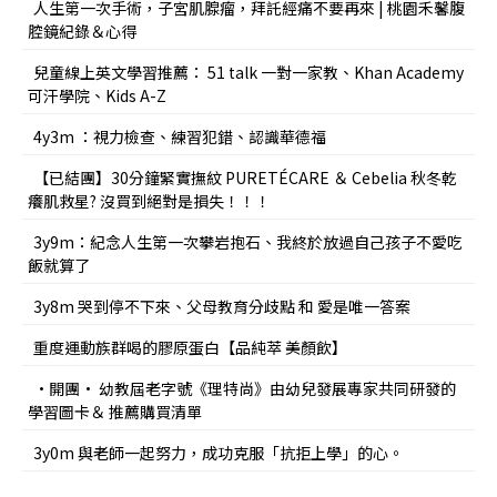
人生第一次手術，子宮肌腺瘤，拜託經痛不要再來 | 桃園禾馨腹
腔鏡紀錄＆心得
兒童線上英文學習推薦： 51 talk 一對一家教、Khan Academy
可汗學院、Kids A-Z
4y3m ：視力檢查、練習犯錯、認識華德福
【已結團】30分鐘緊實撫紋 PURETÉCARE ＆ Cebelia 秋冬乾
癢肌救星? 沒買到絕對是損失！！！
3y9m：紀念人生第一次攀岩抱石、我終於放過自己孩子不愛吃
飯就算了
3y8m 哭到停不下來、父母教育分歧點 和 愛是唯一答案
重度運動族群喝的膠原蛋白【品純萃 美顏飲】
•開團• 幼教屆老字號《理特尚》由幼兒發展專家共同研發的
學習圖卡＆ 推薦購買清單
3y0m 與老師一起努力，成功克服「抗拒上學」的心。