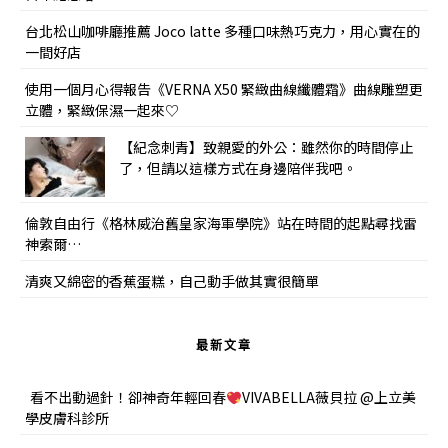
台北松山咖啡廳推薦 Joco latte 多種口味熱巧克力，用心實在的
一間好店
使用一個月心得報告《VERNA X50 緊緻曲線纖體霜》曲線雕塑更
立體，緊緻保濕一起來♡
【紀念刺青】致親愛的外公：雖然你的時間停止
了，但請以這樣方式在身邊陪伴我吧。
倫敦自由行《格林威治舊皇家海軍學院》站在時間的起點尋找雷
神索爾…
清爽又綿密的香蕉蛋糕，自己動手做其實很簡單
最新文章
看不出動過針！卻神奇年輕回春
VIVABELLA薇貝拉 @上立美
學皮膚科診所