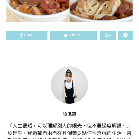
LIKE
TWEET
流氓顆
「人生很短，可以理解別人的眼光，但不要過度解讀。」
於是乎，我過著自由自在且偶爾耍點任性流氓的生活，喜