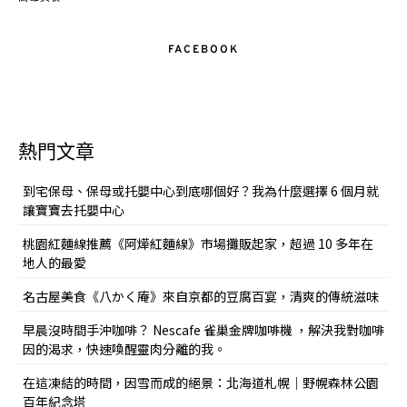
FACEBOOK
熱門文章
到宅保母、保母或托嬰中心到底哪個好？我為什麼選擇 6 個月就
讓寶寶去托嬰中心
桃園紅麵線推薦《阿燁紅麵線》市場攤販起家，超過 10 多年在
地人的最愛
名古屋美食《八かく庵》來自京都的豆腐百宴，清爽的傳統滋味
早晨沒時間手沖咖啡？ Nescafe 雀巢金牌咖啡機 ，解決我對咖啡
因的渴求，快速喚醒靈肉分離的我。
在這凍結的時間，因雪而成的絕景：北海道札幌｜野幌森林公園
百年紀念塔