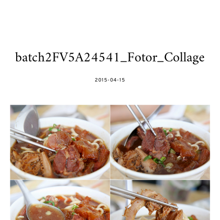
batch2FV5A24541_Fotor_Collage
POSTED
2015-04-15
ON