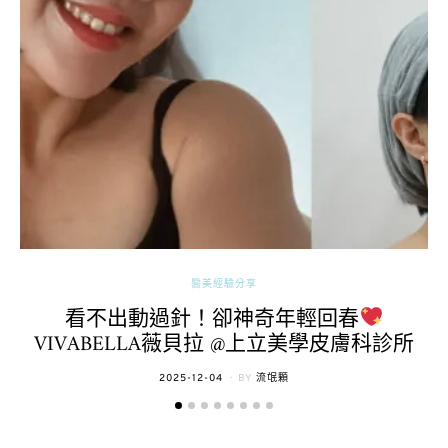
醫美經驗分享
看不出動過針！卻神奇年輕回春
VIVABELLA薇貝拉 @上立美學皮膚科診所
POSTED
2025-12-04
BY
流氓顆
ON