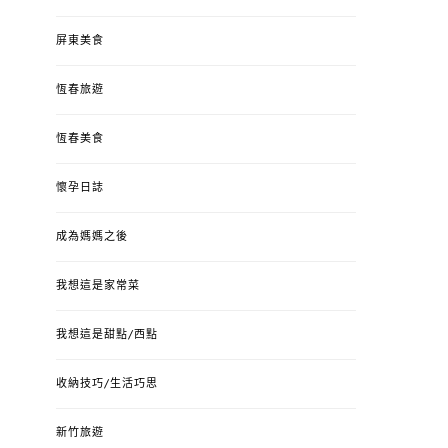
屏東美食
恆春旅遊
恆春美食
懷孕日誌
成為媽媽之後
我想這是家常菜
我想這是甜點/西點
收納技巧/生活巧思
新竹旅遊