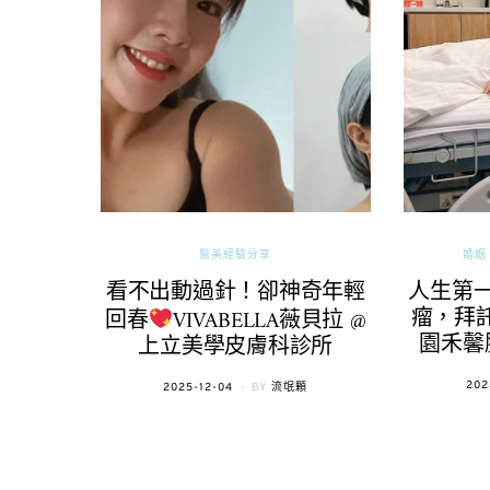
醫美經驗分享
婚姻 
看不出動過針！卻神奇年輕
人生第
瘤，拜託
回春
VIVABELLA薇貝拉 @
園禾馨
上立美學皮膚科診所
POS
202
POSTED
2025-12-04
BY
流氓顆
ON
ON