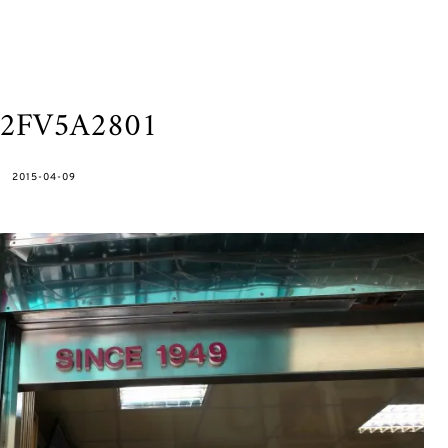
h2FV5A2801
POSTED
2015-04-09
ON