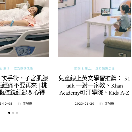
& 生活
成為媽媽之後
婚姻 & 生活
成為媽媽之後
一次手術，子宮肌腺
兒童線上英文學習推薦： 51
經痛不要再來 | 桃
talk 一對一家教、Khan
腹腔鏡紀錄＆心得
Academy可汗學院、Kids A-Z
TED
POSTED
3-10-05
BY
流氓顆
2023-06-20
BY
流氓顆
ON