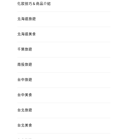
化妝技巧＆商品介紹
北海道旅遊
北海道美食
千葉旅遊
南投旅遊
婚姻 & 生活
成為媽媽之後
婚姻 & 生活
成
台中旅遊
4y3m ：視力檢查、練習犯
【已結團】30
錯、認識華德福
PURETÉCARE ＆ 
冬乾癢肌救星?
台中美食
POSTED
2023-04-12
BY
流氓顆
是損失！
ON
台北旅遊
POSTED
2022-12-05
B
ON
台北美食