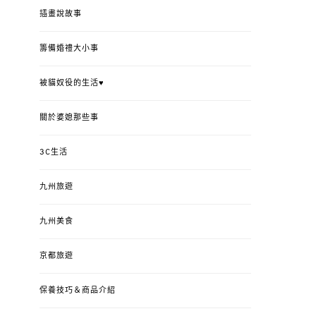
插畫說故事
籌備婚禮大小事
被貓奴役的生活♥
關於婆媳那些事
3C生活
九州旅遊
九州美食
京都旅遊
保養技巧＆商品介紹