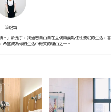
流氓顆
讀。」於是乎，我過著自由自在且偶爾耍點任性流氓的生活，喜
，希望成為你們生活中微笑的理由之一。