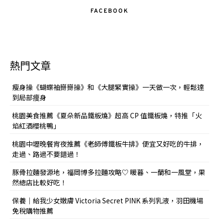
FACEBOOK
熱門文章
瘦身操《蝴蝶袖掰掰操》和《大腿緊實操》一天做一次，輕鬆達
到局部痩身
桃園美食推薦《夏朵新品鐵板燒》超高 CP 值鐵板燒，特推「火
焰紅酒櫻桃鴨」
桃園中壢晚餐宵夜推薦《老師傅鐵板牛排》便宜又好吃的牛排，
走過、路過不要錯過！
豚骨拉麵發源地，福岡博多拉麵攻略♡ 暖暮、一蘭和一風堂，果
然總店比較好吃！
保養｜給我少女嫩膚 Victoria Secret PINK 系列乳液，羽田機場
免稅購物推薦