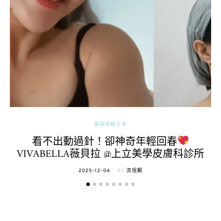
醫美經驗分享
看不出動過針！卻神奇年輕回春
VIVABELLA薇貝拉 @上立美學皮膚科診所
POSTED
2025-12-04
BY
流氓顆
ON