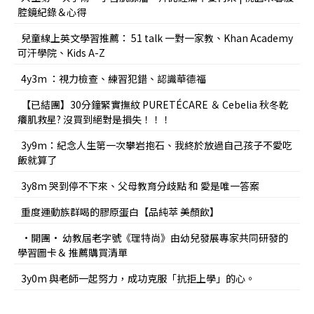
腔鏡紀錄＆心得
兒童線上英文學習推薦： 51 talk 一對一家教、Khan Academy
可汗學院、Kids A-Z
4y3m ：視力檢查、練習犯錯、認識華德福
【已結團】30分鐘緊實撫紋 PURETÉCARE ＆ Cebelia 秋冬乾
癢肌救星? 沒買到絕對是損失！！！
3y9m：紀念人生第一次攀岩抱石、我終於放過自己孩子不愛吃
飯就算了
3y8m 哭到停不下來、父母教育分歧點 和 愛是唯一答案
重度運動族群喝的膠原蛋白【品純萃 美顏飲】
•開團• 幼教屆老字號《理特尚》由幼兒發展專家共同研發的
學習圖卡＆ 推薦購買清單
3y0m 與老師一起努力，成功克服「抗拒上學」的心。