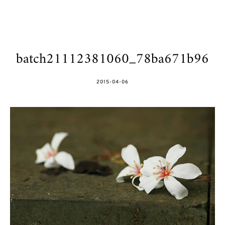
batch21112381060_78ba671b96
POSTED
2015-04-06
ON