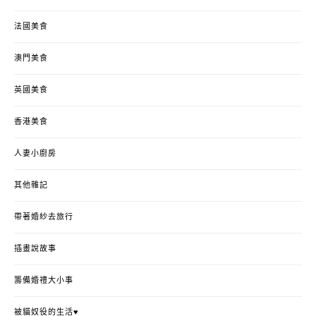
法國美食
澳門美食
英國美食
香港美食
人妻小廚房
其他雜記
帶著婚紗去旅行
插畫說故事
籌備婚禮大小事
被貓奴役的生活♥