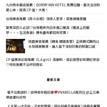
九州熊本飯店推薦｜DORMY INN HOTEL 免費拉麵、露天浴池和
愛心傘，超高 CP 值！大推！
台南美食推薦《戽斗米糕》深夜人更多，首推鍋燒意麵
愛煮菜的人必訪♡台南巷弄內日本進口餐具《餐桌上的鹿
早。。。生活食器》應有盡有歡迎來挖寶！
桃園美食推薦《韓舍 韓國食堂》正統韓式醃肉以
水梨蘋果醃漬，讓人留下深刻印象的鮮甜口感
CP 值爆表彩妝推薦《L.A girl.》高飽和、高彩度唇彩和腮紅修容
♡特別推薦不沾杯的唇彩
最新文章
看不出動過針！卻神奇年輕回春
VIVABELLA薇貝拉 @上立美
學皮膚科診所
人生第一次手術，子宮肌腺瘤，拜託經痛不要再來 | 桃園禾馨腹