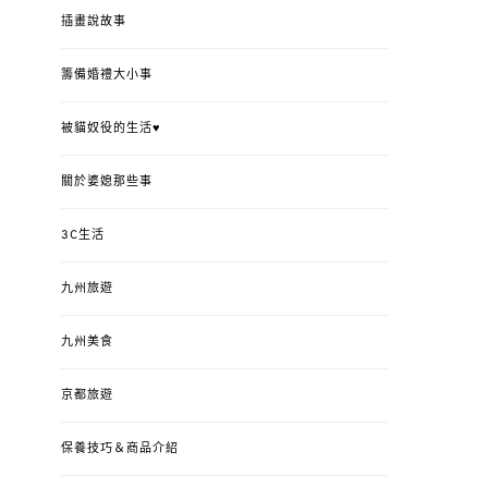
插畫說故事
籌備婚禮大小事
被貓奴役的生活♥
關於婆媳那些事
3C生活
九州旅遊
九州美食
京都旅遊
保養技巧＆商品介紹