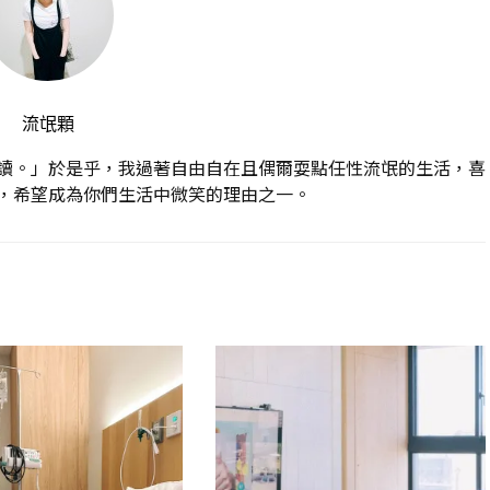
流氓顆
讀。」於是乎，我過著自由自在且偶爾耍點任性流氓的生活，喜
，希望成為你們生活中微笑的理由之一。