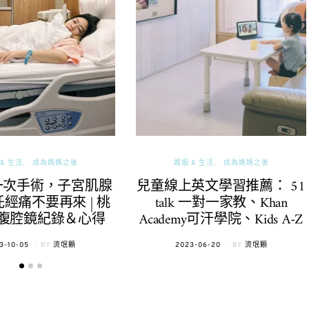
& 生活
成為媽媽之後
婚姻 & 生活
成為媽媽之後
一次手術，子宮肌腺
兒童線上英文學習推薦： 51
經痛不要再來 | 桃
talk 一對一家教、Khan
腹腔鏡紀錄＆心得
Academy可汗學院、Kids A-Z
TED
POSTED
3-10-05
BY
流氓顆
2023-06-20
BY
流氓顆
ON