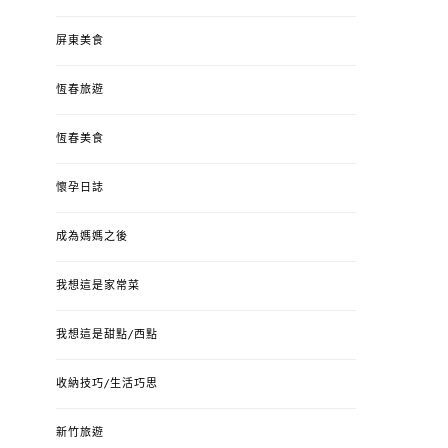
屏東美食
恆春旅遊
恆春美食
懷孕日誌
成為媽媽之後
我想這是家常菜
我想這是甜點/西點
收納技巧/生活巧思
新竹旅遊