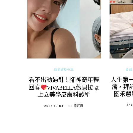
醫美經驗分享
婚姻 
看不出動過針！卻神奇年輕
人生第
瘤，拜託
回春
VIVABELLA薇貝拉 @
園禾馨
上立美學皮膚科診所
POS
202
POSTED
2025-12-04
BY
流氓顆
ON
ON