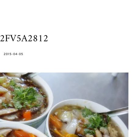
h2FV5A2812
POSTED
2015-04-05
ON