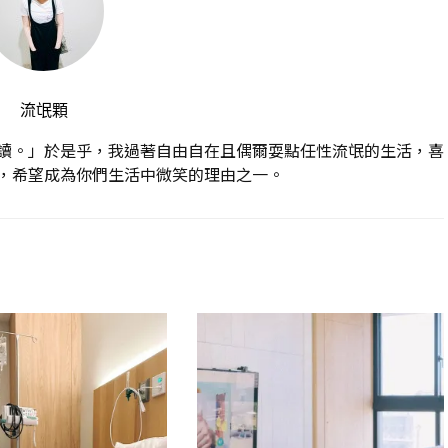
流氓顆
讀。」於是乎，我過著自由自在且偶爾耍點任性流氓的生活，喜
，希望成為你們生活中微笑的理由之一。