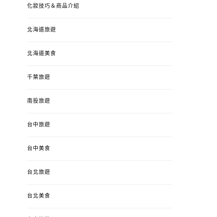
化妝技巧＆商品介紹
北海道旅遊
北海道美食
千葉旅遊
南投旅遊
婚姻 & 生活
成為媽媽之後
婚姻 & 生活
成
台中旅遊
4y3m ：視力檢查、練習犯
【已結團】30
錯、認識華德福
PURETÉCARE ＆ 
冬乾癢肌救星?
台中美食
POSTED
2023-04-12
BY
流氓顆
是損失！
ON
台北旅遊
POSTED
2022-12-05
B
ON
台北美食