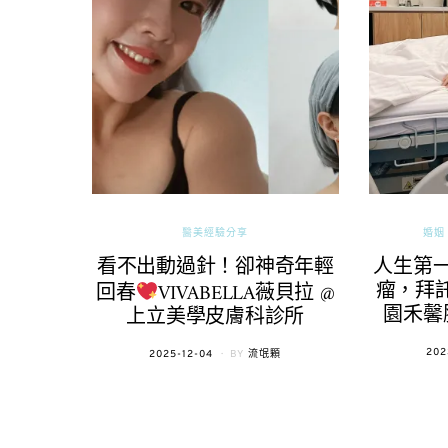
醫美經驗分享
婚姻 
看不出動過針！卻神奇年輕
人生第
瘤，拜託
回春
VIVABELLA薇貝拉 @
園禾馨
上立美學皮膚科診所
POS
202
POSTED
2025-12-04
BY
流氓顆
ON
ON