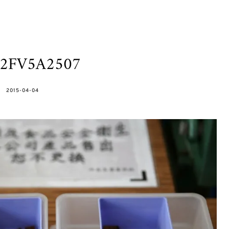
h2FV5A2507
POSTED
2015-04-04
ON