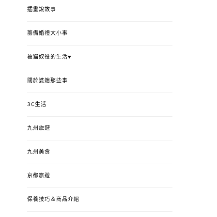
插畫說故事
籌備婚禮大小事
被貓奴役的生活♥
關於婆媳那些事
3C生活
九州旅遊
九州美食
京都旅遊
保養技巧＆商品介紹