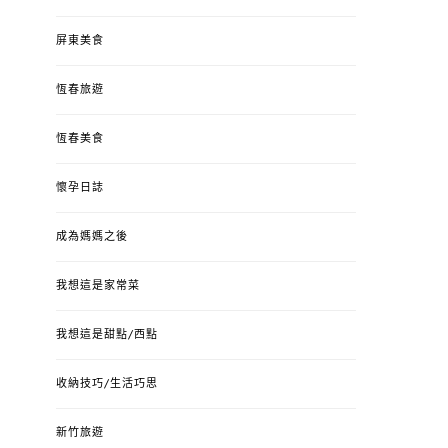
屏東美食
恆春旅遊
恆春美食
懷孕日誌
成為媽媽之後
我想這是家常菜
我想這是甜點/西點
收納技巧/生活巧思
新竹旅遊