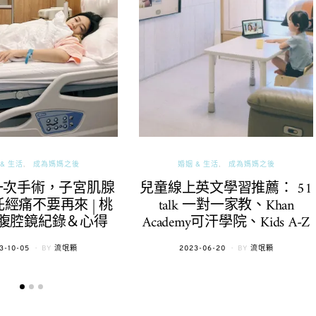
& 生活
成為媽媽之後
婚姻 & 生活
成為媽媽之後
一次手術，子宮肌腺
兒童線上英文學習推薦： 51
經痛不要再來 | 桃
talk 一對一家教、Khan
腹腔鏡紀錄＆心得
Academy可汗學院、Kids A-Z
TED
POSTED
3-10-05
BY
流氓顆
2023-06-20
BY
流氓顆
ON