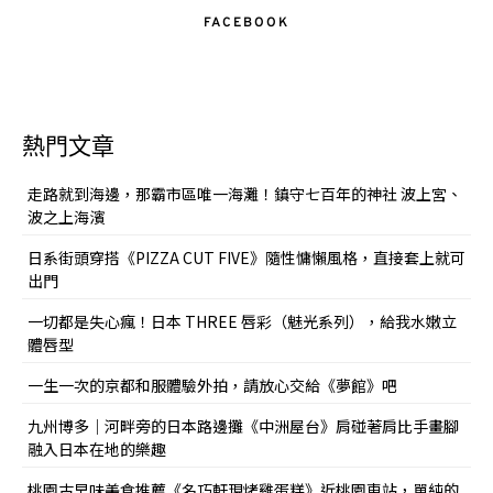
FACEBOOK
熱門文章
走路就到海邊，那霸市區唯一海灘！鎮守七百年的神社 波上宮、
波之上海濱
日系街頭穿搭《PIZZA CUT FIVE》隨性慵懶風格，直接套上就可
出門
一切都是失心瘋！日本 THREE 唇彩（魅光系列），給我水嫩立
體唇型
一生一次的京都和服體驗外拍，請放心交給《夢館》吧
九州博多｜河畔旁的日本路邊攤《中洲屋台》肩碰著肩比手畫腳
融入日本在地的樂趣
桃園古早味美食推薦《名巧軒現烤雞蛋糕》近桃園車站，單純的