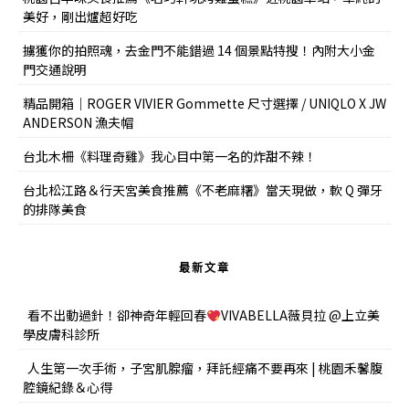
美好，剛出爐超好吃
擄獲你的拍照魂，去金門不能錯過 14 個景點特搜！內附大小金
門交通說明
精品開箱｜ROGER VIVIER Gommette 尺寸選擇 / UNIQLO X JW
ANDERSON 漁夫帽
台北木柵《料理奇雞》我心目中第一名的炸甜不辣！
台北松江路＆行天宮美食推薦《不老麻糬》當天現做，軟 Q 彈牙
的排隊美食
最新文章
看不出動過針！卻神奇年輕回春
VIVABELLA薇貝拉 @上立美
學皮膚科診所
人生第一次手術，子宮肌腺瘤，拜託經痛不要再來 | 桃園禾馨腹
腔鏡紀錄＆心得