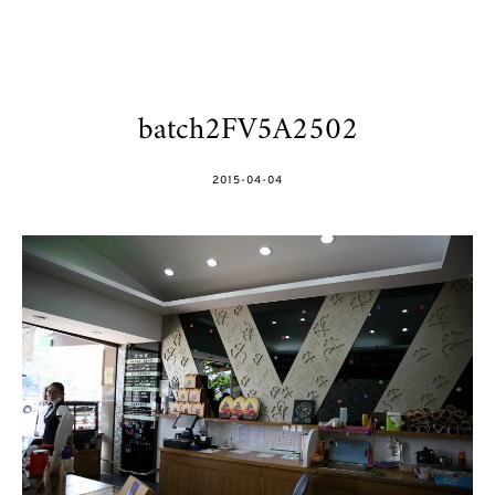
batch2FV5A2502
POSTED
2015-04-04
ON