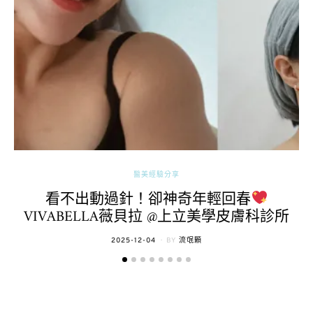
醫美經驗分享
看不出動過針！卻神奇年輕回春
VIVABELLA薇貝拉 @上立美學皮膚科診所
POSTED
2025-12-04
BY
流氓顆
ON