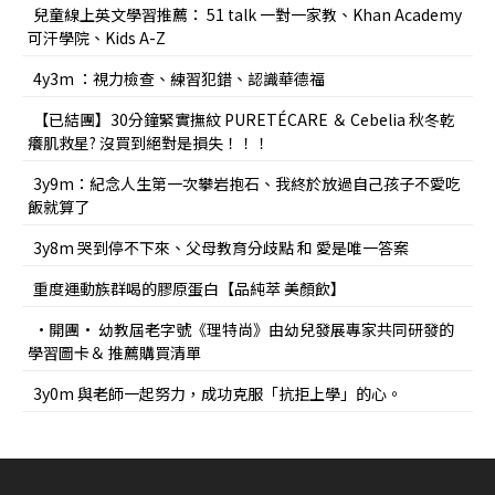
兒童線上英文學習推薦： 51 talk 一對一家教、Khan Academy
可汗學院、Kids A-Z
4y3m ：視力檢查、練習犯錯、認識華德福
【已結團】30分鐘緊實撫紋 PURETÉCARE ＆ Cebelia 秋冬乾
癢肌救星? 沒買到絕對是損失！！！
3y9m：紀念人生第一次攀岩抱石、我終於放過自己孩子不愛吃
飯就算了
3y8m 哭到停不下來、父母教育分歧點 和 愛是唯一答案
重度運動族群喝的膠原蛋白【品純萃 美顏飲】
•開團• 幼教屆老字號《理特尚》由幼兒發展專家共同研發的
學習圖卡＆ 推薦購買清單
3y0m 與老師一起努力，成功克服「抗拒上學」的心。