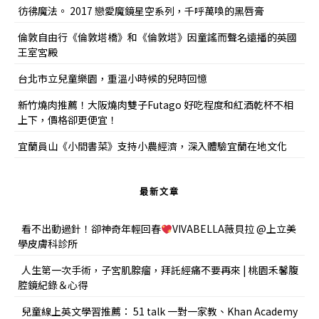
彷彿魔法。 2017 戀愛魔鏡星空系列，千呼萬喚的黑唇膏
倫敦自由行《倫敦塔橋》和《倫敦塔》因童謠而聲名遠播的英國
王室宮殿
台北市立兒童樂園，重溫小時候的兒時回憶
新竹燒肉推薦！大阪燒肉雙子Futago 好吃程度和紅酒乾杯不相
上下，價格卻更便宜！
宜蘭員山《小間書菜》支持小農經濟，深入體驗宜蘭在地文化
最新文章
看不出動過針！卻神奇年輕回春
VIVABELLA薇貝拉 @上立美
學皮膚科診所
人生第一次手術，子宮肌腺瘤，拜託經痛不要再來 | 桃園禾馨腹
腔鏡紀錄＆心得
兒童線上英文學習推薦： 51 talk 一對一家教、Khan Academy