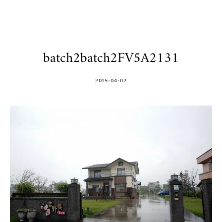
batch2batch2FV5A2131
POSTED
2015-04-02
ON