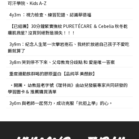
可汗學院、Kids A-Z
4y3m ：視力檢查、練習犯錯、認識華德福
【已結團】30分鐘緊實撫紋 PURETÉCARE ＆ Cebelia 秋冬乾
癢肌救星? 沒買到絕對是損失！！！
3y9m：紀念人生第一次攀岩抱石、我終於放過自己孩子不愛吃
飯就算了
3y8m 哭到停不下來、父母教育分歧點 和 愛是唯一答案
重度運動族群喝的膠原蛋白【品純萃 美顏飲】
•開團• 幼教屆老字號《理特尚》由幼兒發展專家共同研發的
學習圖卡＆ 推薦購買清單
3y0m 與老師一起努力，成功克服「抗拒上學」的心。