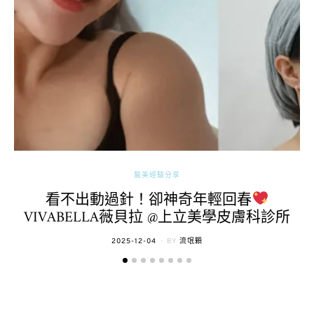
醫美經驗分享
看不出動過針！卻神奇年輕回春
VIVABELLA薇貝拉 @上立美學皮膚科診所
POSTED
2025-12-04
BY
流氓顆
ON