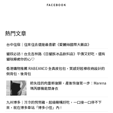
FACEBOOK
熱門文章
台中住宿｜住來住去還是最喜歡《愛麗絲國際大飯店》
貓奴必訪！台北吉林路《日貓族冰品飲料店》平價又好吃，還有
貓咪療癒你的心♡
香港購物推薦 RABEANCO 全真皮包包，質感好超棒收納設計的
側背包、後背包
把失控的肉重新復歸，產後恢復第一步：Marena
瑪芮娜機能塑身衣
九州博多｜冷冷的努努雞，超級唰嘴好吃，一口接一口停不下
來，就在博多車站「博多小徑」內！