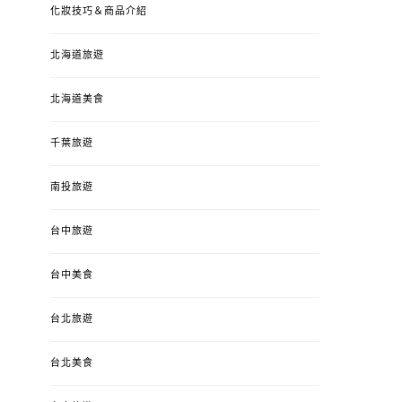
化妝技巧＆商品介紹
北海道旅遊
北海道美食
千葉旅遊
南投旅遊
台中旅遊
婚姻 & 生活
成為媽媽之後
婚姻 & 生活
成
台中美食
4y3m ：視力檢查、練習犯
【已結團】30
錯、認識華德福
PURETÉCARE ＆ 
台北旅遊
冬乾癢肌救星?
POSTED
2023-04-12
BY
流氓顆
是損失！
ON
台北美食
POSTED
2022-12-05
B
ON