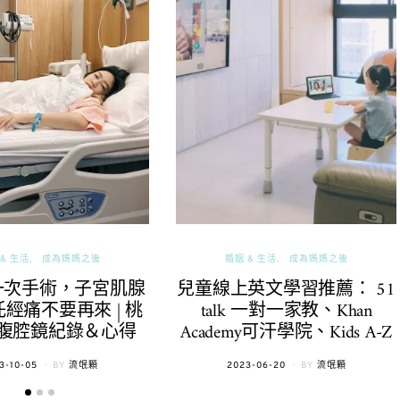
& 生活
成為媽媽之後
婚姻 & 生活
成為媽媽之後
一次手術，子宮肌腺
兒童線上英文學習推薦： 51
經痛不要再來 | 桃
talk 一對一家教、Khan
腹腔鏡紀錄＆心得
Academy可汗學院、Kids A-Z
TED
POSTED
3-10-05
BY
流氓顆
2023-06-20
BY
流氓顆
ON