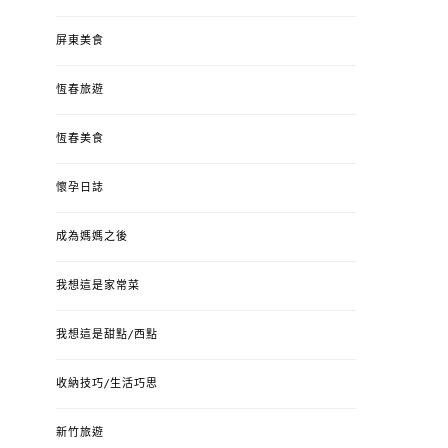
屏東美食
恆春旅遊
恆春美食
懷孕日誌
成為媽媽之後
我想這是家常菜
我想這是甜點/西點
收納技巧/生活巧思
新竹旅遊