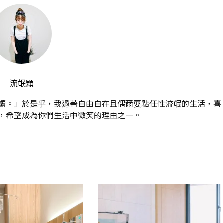
流氓顆
讀。」於是乎，我過著自由自在且偶爾耍點任性流氓的生活，喜
，希望成為你們生活中微笑的理由之一。