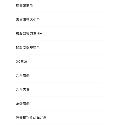
插畫說故事
籌備婚禮大小事
被貓奴役的生活♥
關於婆媳那些事
3C生活
九州旅遊
九州美食
京都旅遊
保養技巧＆商品介紹