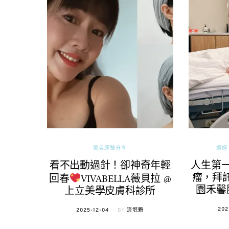
醫美經驗分享
婚姻 
看不出動過針！卻神奇年輕
人生第
瘤，拜託
回春
VIVABELLA薇貝拉 @
園禾馨
上立美學皮膚科診所
POS
202
POSTED
2025-12-04
BY
流氓顆
ON
ON