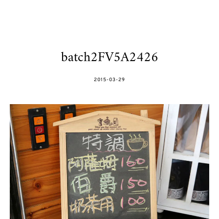
batch2FV5A2426
POSTED
2015-03-29
ON