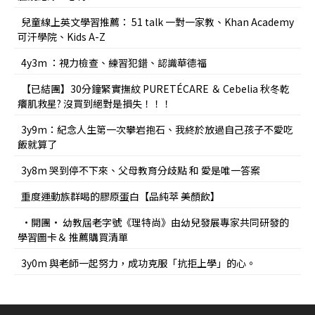
兒童線上英文學習推薦： 51 talk 一對一家教、Khan Academy
可汗學院、Kids A-Z
4y3m ：視力檢查、練習犯錯、認識華德福
【已結團】30分鐘緊實撫紋 PURETÉCARE ＆ Cebelia 秋冬乾
癢肌救星? 沒買到絕對是損失！！！
3y9m：紀念人生第一次攀岩抱石、我終於放過自己孩子不愛吃
飯就算了
3y8m 哭到停不下來、父母教育分歧點 和 愛是唯一答案
重度運動族群喝的膠原蛋白【品純萃 美顏飲】
•開團• 幼教屆老字號《理特尚》由幼兒發展專家共同研發的
學習圖卡＆ 推薦購買清單
3y0m 與老師一起努力，成功克服「抗拒上學」的心。