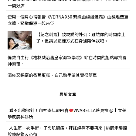
一間好店
使用一個月心得報告《VERNA X50 緊緻曲線纖體霜》曲線雕塑更
立體，緊緻保濕一起來♡
【紀念刺青】致親愛的外公：雖然你的時間停止
了，但請以這樣方式在身邊陪伴我吧。
倫敦自由行《格林威治舊皇家海軍學院》站在時間的起點尋找雷
神索爾…
清爽又綿密的香蕉蛋糕，自己動手做其實很簡單
最新文章
看不出動過針！卻神奇年輕回春
VIVABELLA薇貝拉 @上立美
學皮膚科診所
人生第一次手術，子宮肌腺瘤，拜託經痛不要再來 | 桃園禾馨腹
腔鏡紀錄＆心得