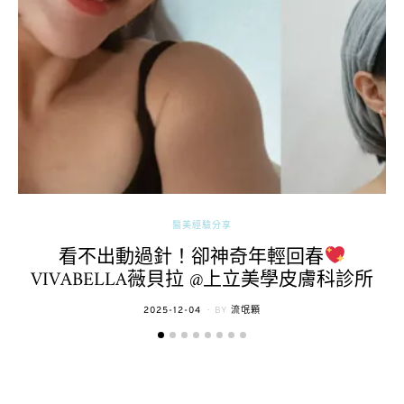
醫美經驗分享
看不出動過針！卻神奇年輕回春
VIVABELLA薇貝拉 @上立美學皮膚科診所
POSTED
2025-12-04
BY
流氓顆
ON