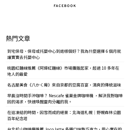
FACEBOOK
熱門文章
到宅保母、保母或托嬰中心到底哪個好？我為什麼選擇 6 個月就
讓寶寶去托嬰中心
桃園紅麵線推薦《阿燁紅麵線》市場攤販起家，超過 10 多年在
地人的最愛
名古屋美食《八かく庵》來自京都的豆腐百宴，清爽的傳統滋味
早晨沒時間手沖咖啡？ Nescafe 雀巢金牌咖啡機 ，解決我對咖啡
因的渴求，快速喚醒靈肉分離的我。
在這凍結的時間，因雪而成的絕景：北海道札幌｜野幌森林公園
百年紀念塔
台北松山咖啡廳推薦 Joco latte 多種口味熱巧克力，用心實在的