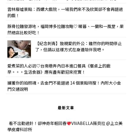
雲林廢墟景點：西螺大戲院，一場我們來不及欣賞卻不會再錯過
的戲！
豚骨拉麵發源地，福岡博多拉麵攻略♡ 暖暮、一蘭和一風堂，果
然總店比較好吃！
【紀念刺青】致親愛的外公：雖然你的時間停止
了，但請以這樣方式在身邊陪伴我吧。
愛煮菜的人必訪♡台南巷弄內日本進口餐具《餐桌上的鹿
早。。。生活食器》應有盡有歡迎來挖寶！
擄獲你的拍照魂，去金門不能錯過 14 個景點特搜！內附大小金
門交通說明
最新文章
看不出動過針！卻神奇年輕回春
VIVABELLA薇貝拉 @上立美
學皮膚科診所