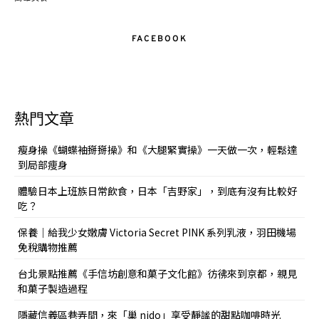
FACEBOOK
熱門文章
瘦身操《蝴蝶袖掰掰操》和《大腿緊實操》一天做一次，輕鬆達
到局部痩身
體驗日本上班族日常飲食，日本「吉野家」，到底有沒有比較好
吃？
保養｜給我少女嫩膚 Victoria Secret PINK 系列乳液，羽田機場
免稅購物推薦
台北景點推薦《手信坊創意和菓子文化館》彷彿來到京都，親見
和菓子製造過程
隱藏信義區巷弄間，來「巢 nido」享受靜謐的甜點咖啡時光