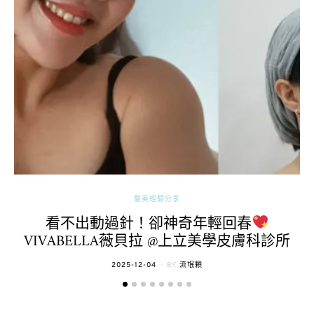
醫美經驗分享
看不出動過針！卻神奇年輕回春
VIVABELLA薇貝拉 @上立美學皮膚科診所
POSTED
2025-12-04
BY
流氓顆
ON