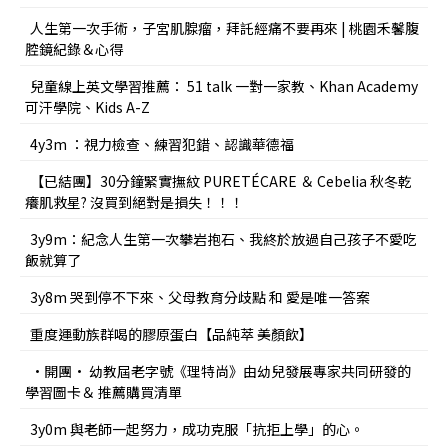
人生第一次手術，子宮肌腺瘤，拜託經痛不要再來 | 桃園禾馨腹
腔鏡紀錄＆心得
兒童線上英文學習推薦： 51 talk 一對一家教、Khan Academy
可汗學院、Kids A-Z
4y3m ：視力檢查、練習犯錯、認識華德福
【已結團】30分鐘緊實撫紋 PURETÉCARE ＆ Cebelia 秋冬乾
癢肌救星? 沒買到絕對是損失！！！
3y9m：紀念人生第一次攀岩抱石、我終於放過自己孩子不愛吃
飯就算了
3y8m 哭到停不下來、父母教育分歧點 和 愛是唯一答案
重度運動族群喝的膠原蛋白【品純萃 美顏飲】
•開團• 幼教屆老字號《理特尚》由幼兒發展專家共同研發的
學習圖卡＆ 推薦購買清單
3y0m 與老師一起努力，成功克服「抗拒上學」的心。