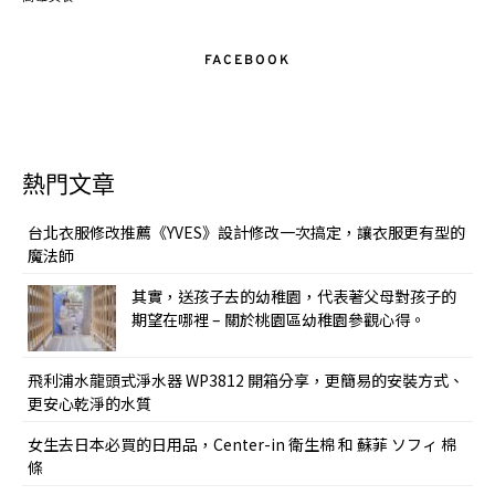
FACEBOOK
熱門文章
台北衣服修改推薦《YVES》設計修改一次搞定，讓衣服更有型的
魔法師
其實，送孩子去的幼稚園，代表著父母對孩子的
期望在哪裡 – 關於桃園區幼稚園參觀心得。
飛利浦水龍頭式淨水器 WP3812 開箱分享，更簡易的安裝方式、
更安心乾淨的水質
女生去日本必買的日用品，Center-in 衛生棉 和 蘇菲 ソフィ 棉
條