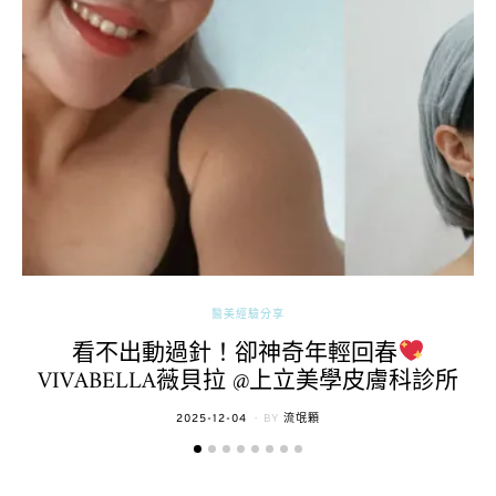
醫美經驗分享
看不出動過針！卻神奇年輕回春
VIVABELLA薇貝拉 @上立美學皮膚科診所
POSTED
2025-12-04
BY
流氓顆
ON