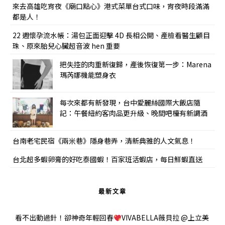
來去高雄吃宵夜《廟口點心》港式菜單台式口味，宵夜時段滿滿
都是人！
22 週懷孕流水帳：湯包正面迎擊 4D 長相公開、產檢看醫生顧目
珠、原來胎兒心臟超音波 hen 重要
把失控的肉重新復歸，產後恢復第一步：Marena
瑪芮娜機能塑身衣
每次來都有新發現，台中愛麗絲國際大飯店隨
記：午餐紐約客肉品更升級、晚間吧檯有新調酒
台南老宅民宿《兩米巷》隱身巷弄，清新典雅的人文氣息！
台北超多蝦卵膏的好吃泰國蝦！百家班活蝦店，每日鮮蝦直送
最新文章
看不出動過針！卻神奇年輕回春
VIVABELLA薇貝拉 @上立美