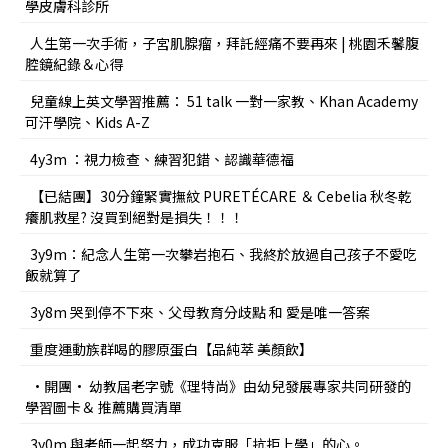
學皮膚科診所
人生第一次手術，子宮肌腺瘤，拜託經痛不要再來 | 桃園禾馨腹
腔鏡紀錄＆心得
兒童線上英文學習推薦： 51 talk 一對一家教、Khan Academy
可汗學院、Kids A-Z
4y3m ：視力檢查、練習犯錯、認識華德福
【已結團】30分鐘緊實撫紋 PURETÉCARE ＆ Cebelia 秋冬乾
癢肌救星? 沒買到絕對是損失！！！
3y9m：紀念人生第一次攀岩抱石、我終於放過自己孩子不愛吃
飯就算了
3y8m 哭到停不下來、父母教育分歧點 和 愛是唯一答案
重度運動族群喝的膠原蛋白【品純萃 美顏飲】
•開團• 幼教屆老字號《理特尚》由幼兒發展專家共同研發的
學習圖卡＆ 推薦購買清單
3y0m 與老師一起努力，成功克服「抗拒上學」的心。