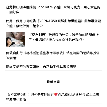
台北松山咖啡廳推薦 Joco latte 多種口味熱巧克力，用心實在的
一間好店
使用一個月心得報告《VERNA X50 緊緻曲線纖體霜》曲線雕塑更
立體，緊緻保濕一起來♡
【紀念刺青】致親愛的外公：雖然你的時間停止
了，但請以這樣方式在身邊陪伴我吧。
倫敦自由行《格林威治舊皇家海軍學院》站在時間的起點尋找雷
神索爾…
清爽又綿密的香蕉蛋糕，自己動手做其實很簡單
最新文章
看不出動過針！卻神奇年輕回春
VIVABELLA薇貝拉 @上立美
學皮膚科診所