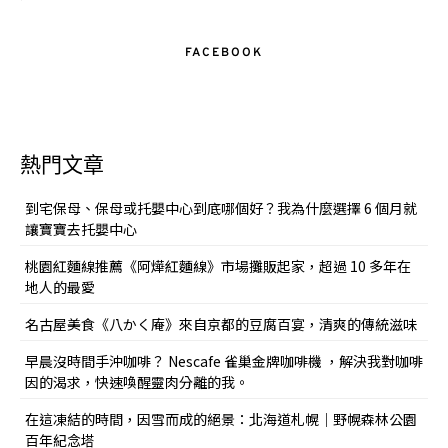
FACEBOOK
熱門文章
到宅保母、保母或托嬰中心到底哪個好？我為什麼選擇 6 個月就
讓寶寶去托嬰中心
桃園紅麵線推薦《阿燁紅麵線》市場攤販起家，超過 10 多年在
地人的最愛
名古屋美食《八かく庵》來自京都的豆腐百宴，清爽的傳統滋味
早晨沒時間手沖咖啡？ Nescafe 雀巢金牌咖啡機 ，解決我對咖啡
因的渴求，快速喚醒靈肉分離的我。
在這凍結的時間，因雪而成的絕景：北海道札幌｜野幌森林公園
百年紀念塔