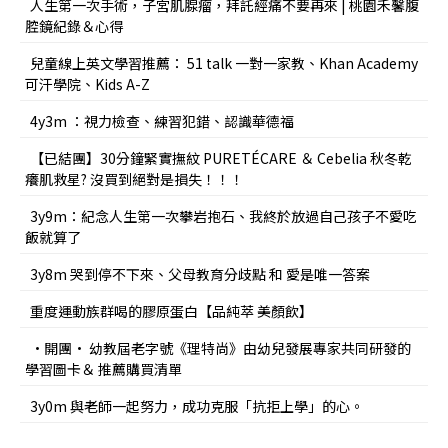
人生第一次手術，子宮肌腺瘤，拜託經痛不要再來 | 桃園禾馨腹
腔鏡紀錄＆心得
兒童線上英文學習推薦： 51 talk 一對一家教、Khan Academy
可汗學院、Kids A-Z
4y3m ：視力檢查、練習犯錯、認識華德福
【已結團】30分鐘緊實撫紋 PURETÉCARE ＆ Cebelia 秋冬乾
癢肌救星? 沒買到絕對是損失！！！
3y9m：紀念人生第一次攀岩抱石、我終於放過自己孩子不愛吃
飯就算了
3y8m 哭到停不下來、父母教育分歧點 和 愛是唯一答案
重度運動族群喝的膠原蛋白【品純萃 美顏飲】
•開團• 幼教屆老字號《理特尚》由幼兒發展專家共同研發的
學習圖卡＆ 推薦購買清單
3y0m 與老師一起努力，成功克服「抗拒上學」的心。