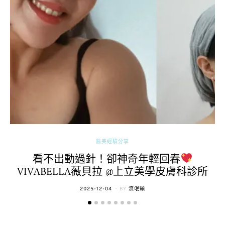
醫美經驗分享
看不出動過針！卻神奇年輕回春
VIVABELLA薇貝拉 @上立美學皮膚科診所
POSTED
2025-12-04
BY
流氓顆
ON