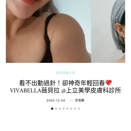
醫美經驗分享
看不出動過針！卻神奇年輕回春
VIVABELLA薇貝拉 @上立美學皮膚科診所
POSTED
2025-12-04
BY
流氓顆
ON