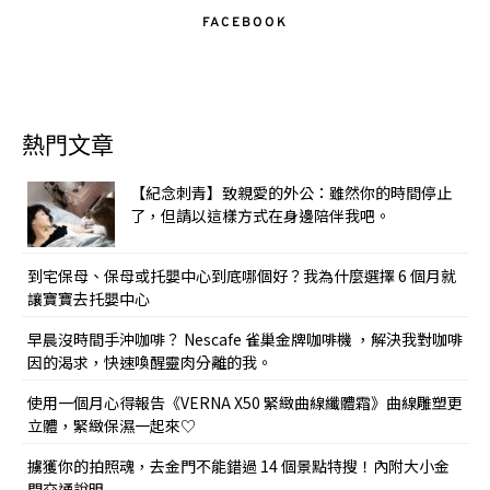
FACEBOOK
熱門文章
【紀念刺青】致親愛的外公：雖然你的時間停止
了，但請以這樣方式在身邊陪伴我吧。
到宅保母、保母或托嬰中心到底哪個好？我為什麼選擇 6 個月就
讓寶寶去托嬰中心
早晨沒時間手沖咖啡？ Nescafe 雀巢金牌咖啡機 ，解決我對咖啡
因的渴求，快速喚醒靈肉分離的我。
使用一個月心得報告《VERNA X50 緊緻曲線纖體霜》曲線雕塑更
立體，緊緻保濕一起來♡
擄獲你的拍照魂，去金門不能錯過 14 個景點特搜！內附大小金
門交通說明