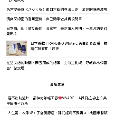
名古屋美食《八かく庵》來自京都的豆腐百宴，清爽的傳統滋味
清爽又綿密的香蕉蛋糕，自己動手做其實很簡單
日本白川鄉｜童話般的「合掌村」美到讓人尖叫，一生必訪夢幻
景點
日本藥妝 TRANSINO White C 美白錠＆面膜，抗
暗沉超有用！超推！
在這凍結的時間，因雪而成的絕景：北海道札幌｜野幌森林公園
百年紀念塔
最新文章
看不出動過針！卻神奇年輕回春
VIVABELLA薇貝拉 @上立美
學皮膚科診所
人生第一次手術，子宮肌腺瘤，拜託經痛不要再來 | 桃園禾馨腹