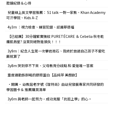
腔鏡紀錄＆心得
兒童線上英文學習推薦： 51 talk 一對一家教、Khan Academy
可汗學院、Kids A-Z
4y3m ：視力檢查、練習犯錯、認識華德福
【已結團】30分鐘緊實撫紋 PURETÉCARE ＆ Cebelia 秋冬乾
癢肌救星? 沒買到絕對是損失！！！
3y9m：紀念人生第一次攀岩抱石、我終於放過自己孩子不愛吃
飯就算了
3y8m 哭到停不下來、父母教育分歧點 和 愛是唯一答案
重度運動族群喝的膠原蛋白【品純萃 美顏飲】
•開團• 幼教屆老字號《理特尚》由幼兒發展專家共同研發的
學習圖卡＆ 推薦購買清單
3y0m 與老師一起努力，成功克服「抗拒上學」的心。