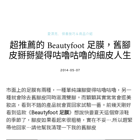
愛漂亮
保養技巧＆商品介紹
超推薦的 Beautyfoot 足膜，舊腳
皮掰掰變得咕嚕咕嚕的細皮人生
POSTED
2014-05-07
ON
市面上的足膜有兩種，一種單純讓腳變得咕嚕咕嚕，另一
種就會除去舊腳皮同時滋潤雙腳。而顆顆其實常常會逛美
妝店，看到不錯的產品就會買回家試驗一番。前幾天剛好
看到這款《
Beautyfoot 足膜
》想說快要夏天這個穿涼鞋
的季節了，腳皮如果看起來很粗糙，實在不妥….所以趕緊
帶他回家…請他幫我清理一下我的舊腳皮