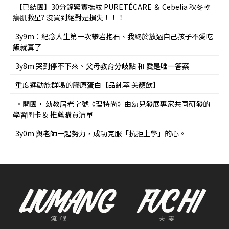
【已結團】30分鐘緊實撫紋 PURETÉCARE ＆ Cebelia 秋冬乾
癢肌救星? 沒買到絕對是損失！！！
3y9m：紀念人生第一次攀岩抱石、我終於放過自己孩子不愛吃
飯就算了
3y8m 哭到停不下來、父母教育分歧點 和 愛是唯一答案
重度運動族群喝的膠原蛋白【品純萃 美顏飲】
•開團• 幼教屆老字號《理特尚》由幼兒發展專家共同研發的
學習圖卡＆ 推薦購買清單
3y0m 與老師一起努力，成功克服「抗拒上學」的心。