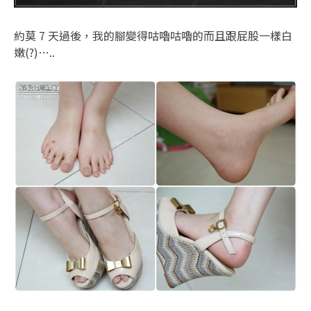
約莫 7 天過後，我的腳變得咕嚕咕嚕的而且跟屁股一樣白
嫩(?)…..