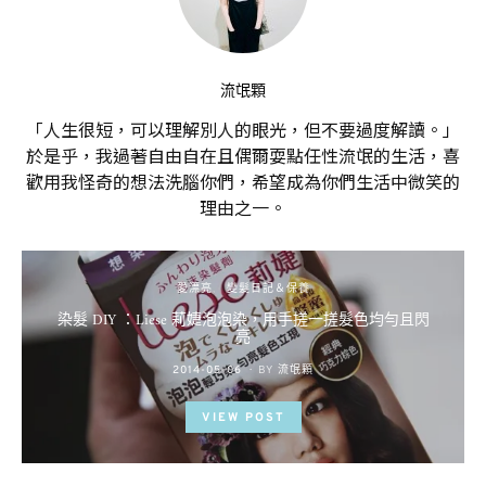
流氓顆
「人生很短，可以理解別人的眼光，但不要過度解讀。」
於是乎，我過著自由自在且偶爾耍點任性流氓的生活，喜
歡用我怪奇的想法洗腦你們，希望成為你們生活中微笑的
理由之一。
愛漂亮
變髮日記＆保養
染髮 DIY ：Liese 莉婕泡泡染，用手搓一搓髮色均勻且閃
亮
POSTED
2014-05-06
BY
流氓顆
ON
VIEW POST