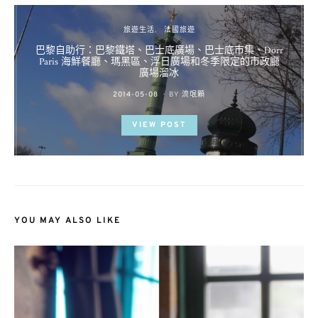
旅遊生活
法國旅遊
巴黎自助行：巴黎鐵塔、巴士底廣場、巴士底市集、Dorr
Paris 海鮮餐廳、瑪黑區、浮日廣場和冬季限定的市政廳
廣場溜冰
POSTED
2014-05-08
BY
流氓顆
ON
VIEW POST
YOU MAY ALSO LIKE