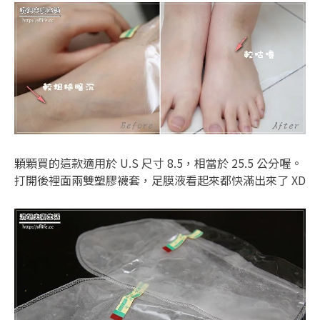
顆顆買的這款適用於 U.S 尺寸 8.5，相當於 25.5 公分喔。
打開後裡面兩雙塑膠襪套，足膜液看起來都快滿出來了 XD