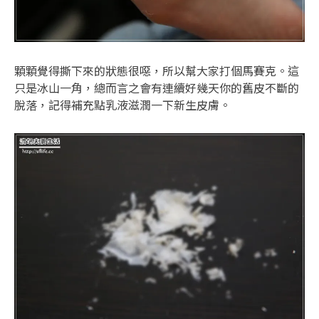
顆顆覺得撕下來的狀態很噁，所以幫大家打個馬賽克。這
只是冰山一角，總而言之會有連續好幾天你的舊皮不斷的
脫落，記得補充點乳液滋潤一下新生皮膚。