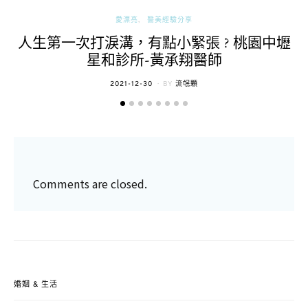
愛漂亮
醫美經驗分享
人生第一次打淚溝，有點小緊張 ? 桃園中壢
星和診所-黃承翔醫師
POSTED
2021-12-30
BY
流氓顆
ON
Comments are closed.
婚姻 & 生活