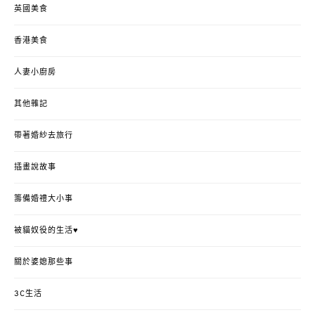
英國美食
香港美食
人妻小廚房
其他雜記
帶著婚紗去旅行
插畫說故事
籌備婚禮大小事
被貓奴役的生活♥
關於婆媳那些事
3C生活