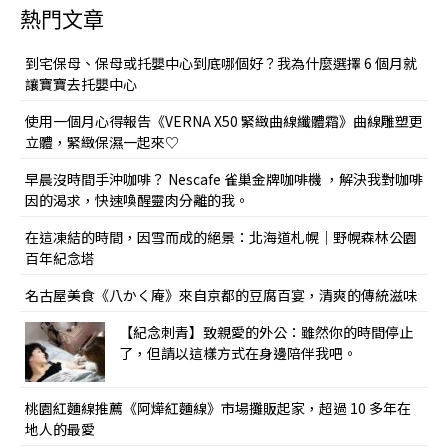
熱門文章
到宅保母、保母或托嬰中心到底哪個好？我為什麼選擇 6 個月就
讓寶寶去托嬰中心
使用一個月心得報告《VERNA X50 緊緻曲線纖體霜》曲線雕塑更
立體，緊緻保濕一起來♡
早晨沒時間手沖咖啡？ Nescafe 雀巢金牌咖啡機 ，解決我對咖啡
因的渴求，快速喚醒靈肉分離的我。
在這凍結的時間，因雪而成的絕景：北海道札幌｜野幌森林公園
百年紀念塔
名古屋美食《八かく庵》來自京都的豆腐百宴，清爽的傳統滋味
【紀念刺青】致親愛的外公：雖然你的時間停止
了，但請以這樣方式在身邊陪伴我吧。
桃園紅麵線推薦《阿燁紅麵線》市場攤販起家，超過 10 多年在
地人的最愛