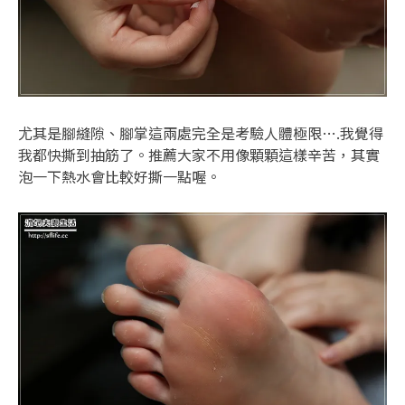
尤其是腳縫隙、腳掌這兩處完全是考驗人體極限….我覺得
我都快撕到抽筋了。推薦大家不用像顆顆這樣辛苦，其實
泡一下熱水會比較好撕一點喔。