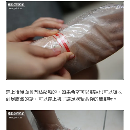
穿上後後面會有點鬆鬆的，如果希望可以腳踝也可以吸收
到足膜液的話，可以穿上襪子讓足膜緊貼你的雙腳喔。