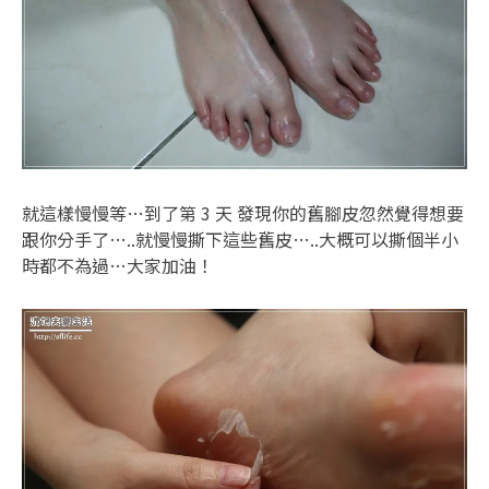
就這樣慢慢等…到了第 3 天 發現你的舊腳皮忽然覺得想要
跟你分手了…..就慢慢撕下這些舊皮…..大概可以撕個半小
時都不為過…大家加油！