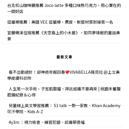
台北松山咖啡廳推薦 Joco latte 多種口味熱巧克力，用心實在的
一間好店
逗貓棒推薦：美國 VEE 逗貓棒，麂皮、軟管材質耐操第一名
宜蘭礁溪住宿推薦《天空島上的小木屋》，如同夢境般的童話美
景
最新文章
看不出動過針！卻神奇年輕回春
VIVABELLA薇貝拉 @上立美
學皮膚科診所
人生第一次手術，子宮肌腺瘤，拜託經痛不要再來 | 桃園禾馨腹
腔鏡紀錄＆心得
兒童線上英文學習推薦： 51 talk 一對一家教、Khan Academy
可汗學院、Kids A-Z
4y3m ：視力檢查、練習犯錯、認識華德福