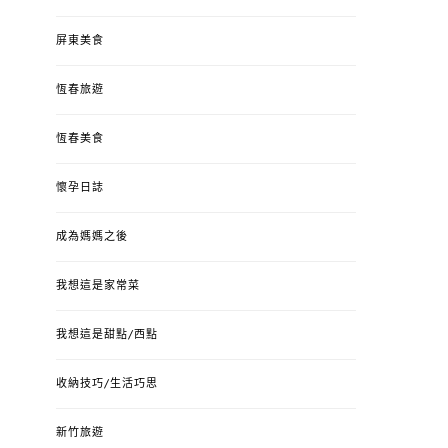
屏東美食
恆春旅遊
恆春美食
懷孕日誌
成為媽媽之後
我想這是家常菜
我想這是甜點/西點
收納技巧/生活巧思
新竹旅遊