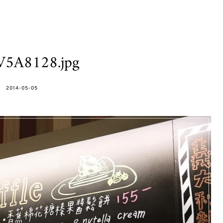
V5A8128.jpg
POSTED
2014-05-05
ON