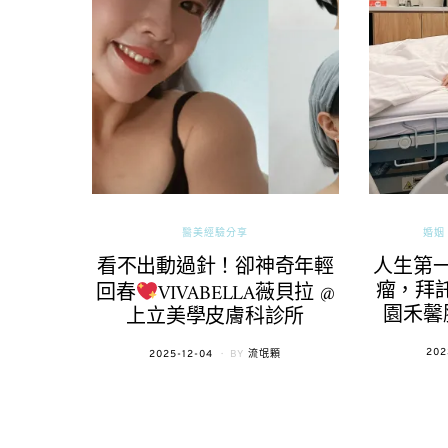
醫美經驗分享
婚姻 
看不出動過針！卻神奇年輕
人生第
瘤，拜託
回春
VIVABELLA薇貝拉 @
園禾馨
上立美學皮膚科診所
POS
202
POSTED
2025-12-04
BY
流氓顆
ON
ON