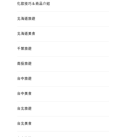
化妝技巧＆商品介紹
北海道旅遊
北海道美食
千葉旅遊
南投旅遊
婚姻 & 生活
成為媽媽之後
婚姻 & 生活
成
台中旅遊
4y3m ：視力檢查、練習犯
【已結團】30
錯、認識華德福
PURETÉCARE ＆ 
冬乾癢肌救星?
台中美食
POSTED
2023-04-12
BY
流氓顆
是損失！
ON
台北旅遊
POSTED
2022-12-05
B
ON
台北美食