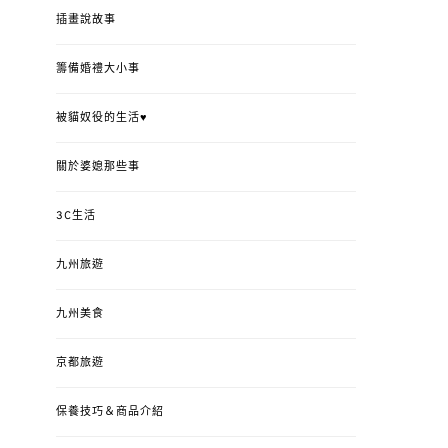
插畫說故事
籌備婚禮大小事
被貓奴役的生活♥
關於婆媳那些事
3C生活
九州旅遊
九州美食
京都旅遊
保養技巧＆商品介紹