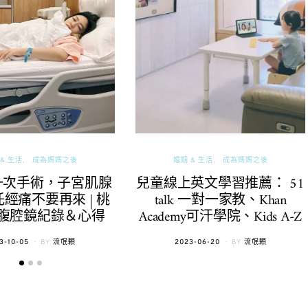
& 生活
成為媽媽之後
婚姻 & 生活
成為媽媽之後
一次手術，子宮肌腺
兒童線上英文學習推薦： 51
經痛不要再來 | 桃
talk 一對一家教、Khan
腹腔鏡紀錄＆心得
Academy可汗學院、Kids A-Z
TED
POSTED
3-10-05
BY
流氓顆
2023-06-20
BY
流氓顆
ON