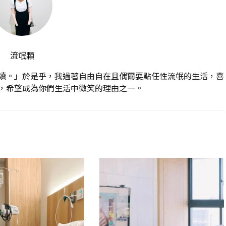
流氓顆
讀。」於是乎，我過著自由自在且偶爾耍點任性流氓的生活，喜
，希望成為你們生活中微笑的理由之一。