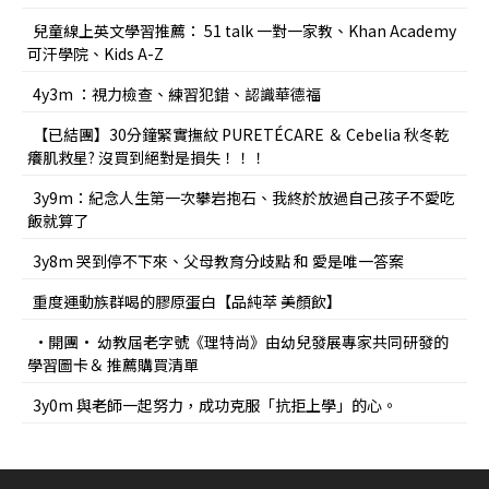
兒童線上英文學習推薦： 51 talk 一對一家教、Khan Academy
可汗學院、Kids A-Z
4y3m ：視力檢查、練習犯錯、認識華德福
【已結團】30分鐘緊實撫紋 PURETÉCARE ＆ Cebelia 秋冬乾
癢肌救星? 沒買到絕對是損失！！！
3y9m：紀念人生第一次攀岩抱石、我終於放過自己孩子不愛吃
飯就算了
3y8m 哭到停不下來、父母教育分歧點 和 愛是唯一答案
重度運動族群喝的膠原蛋白【品純萃 美顏飲】
•開團• 幼教屆老字號《理特尚》由幼兒發展專家共同研發的
學習圖卡＆ 推薦購買清單
3y0m 與老師一起努力，成功克服「抗拒上學」的心。