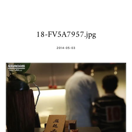
18-FV5A7957.jpg
POSTED
2014-05-03
ON