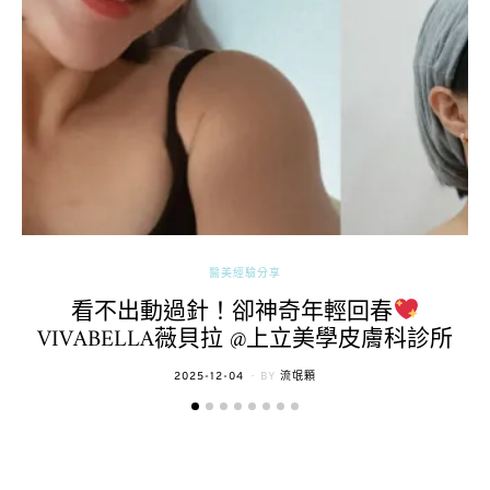
醫美經驗分享
看不出動過針！卻神奇年輕回春
VIVABELLA薇貝拉 @上立美學皮膚科診所
POSTED
2025-12-04
BY
流氓顆
ON