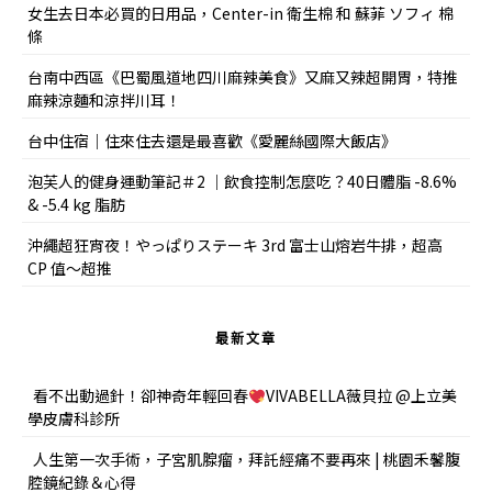
女生去日本必買的日用品，Center-in 衛生棉 和 蘇菲 ソフィ 棉
條
台南中西區《巴蜀風道地四川麻辣美食》又麻又辣超開胃，特推
麻辣涼麵和涼拌川耳！
台中住宿｜住來住去還是最喜歡《愛麗絲國際大飯店》
泡芙人的健身運動筆記＃2 ｜飲食控制怎麼吃？40日體脂 -8.6%
& -5.4 kg 脂肪
沖繩超狂宵夜！やっぱりステーキ 3rd 富士山熔岩牛排，超高
CP 值～超推
最新文章
看不出動過針！卻神奇年輕回春
VIVABELLA薇貝拉 @上立美
學皮膚科診所
人生第一次手術，子宮肌腺瘤，拜託經痛不要再來 | 桃園禾馨腹
腔鏡紀錄＆心得