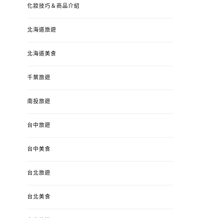
化妝技巧＆商品介紹
北海道旅遊
北海道美食
千葉旅遊
南投旅遊
婚姻 & 生活
成為媽媽之後
婚姻 & 生活
成
台中旅遊
4y3m ：視力檢查、練習犯
【已結團】30
錯、認識華德福
PURETÉCARE ＆ 
冬乾癢肌救星?
台中美食
POSTED
2023-04-12
BY
流氓顆
是損失！
ON
台北旅遊
POSTED
2022-12-05
B
ON
台北美食