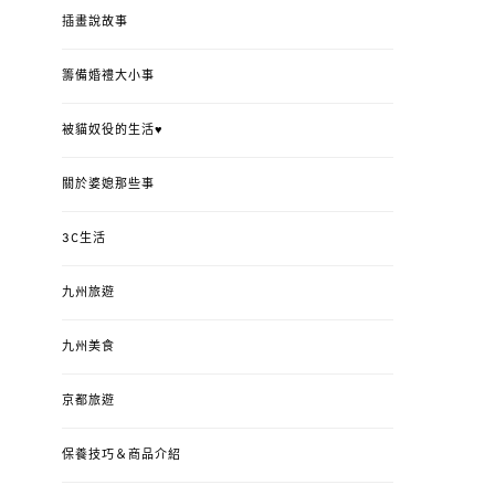
插畫說故事
籌備婚禮大小事
被貓奴役的生活♥
關於婆媳那些事
3C生活
九州旅遊
九州美食
京都旅遊
保養技巧＆商品介紹