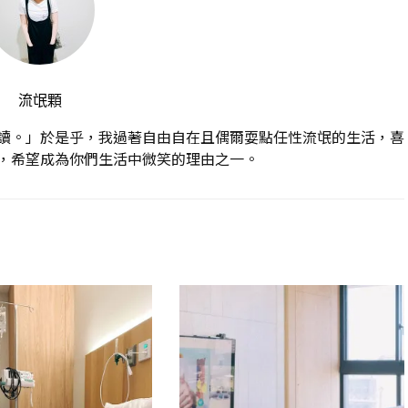
流氓顆
讀。」於是乎，我過著自由自在且偶爾耍點任性流氓的生活，喜
，希望成為你們生活中微笑的理由之一。