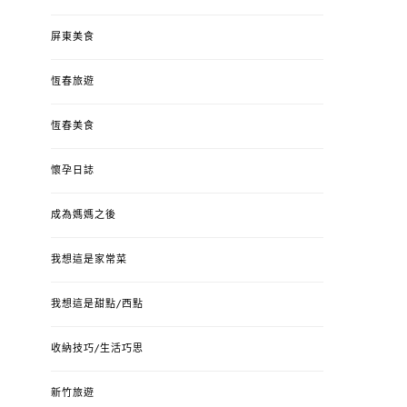
屏東美食
恆春旅遊
恆春美食
懷孕日誌
成為媽媽之後
我想這是家常菜
我想這是甜點/西點
收納技巧/生活巧思
新竹旅遊