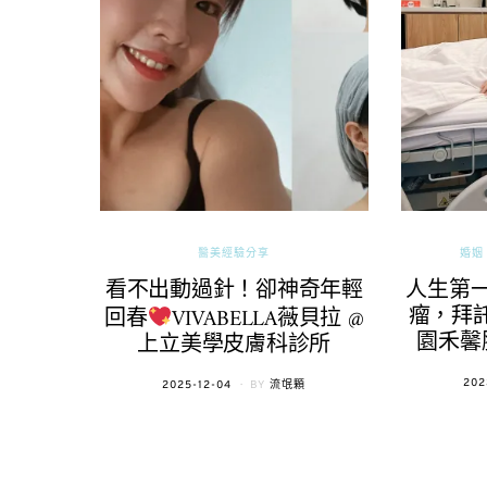
醫美經驗分享
婚姻 
看不出動過針！卻神奇年輕
人生第
瘤，拜託
回春
VIVABELLA薇貝拉 @
園禾馨
上立美學皮膚科診所
POS
202
POSTED
2025-12-04
BY
流氓顆
ON
ON