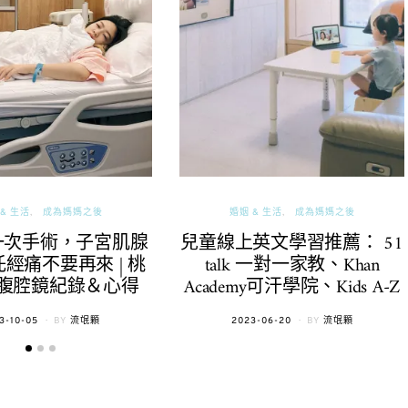
& 生活
成為媽媽之後
婚姻 & 生活
成為媽媽之後
一次手術，子宮肌腺
兒童線上英文學習推薦： 51
經痛不要再來 | 桃
talk 一對一家教、Khan
腹腔鏡紀錄＆心得
Academy可汗學院、Kids A-Z
TED
POSTED
3-10-05
BY
流氓顆
2023-06-20
BY
流氓顆
ON