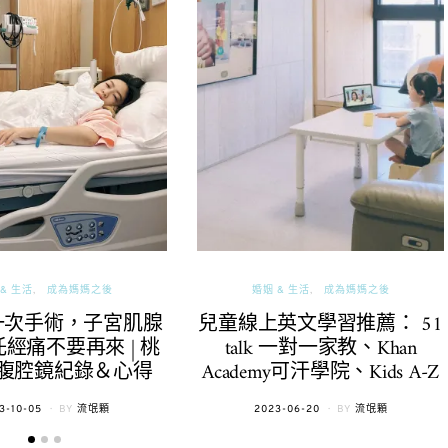
& 生活
成為媽媽之後
婚姻 & 生活
成為媽媽之後
一次手術，子宮肌腺
兒童線上英文學習推薦： 51
經痛不要再來 | 桃
talk 一對一家教、Khan
腹腔鏡紀錄＆心得
Academy可汗學院、Kids A-Z
TED
POSTED
3-10-05
BY
流氓顆
2023-06-20
BY
流氓顆
ON