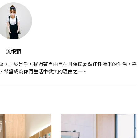
流氓顆
讀。」於是乎，我過著自由自在且偶爾耍點任性流氓的生活，喜
，希望成為你們生活中微笑的理由之一。