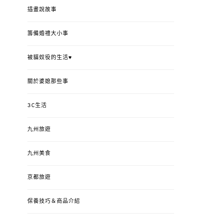
插畫說故事
籌備婚禮大小事
被貓奴役的生活♥
關於婆媳那些事
3C生活
九州旅遊
九州美食
京都旅遊
保養技巧＆商品介紹