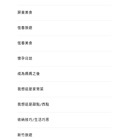
屏東美食
恆春旅遊
恆春美食
懷孕日誌
成為媽媽之後
我想這是家常菜
我想這是甜點/西點
收納技巧/生活巧思
新竹旅遊