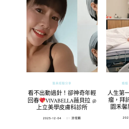
醫美經驗分享
婚姻 
看不出動過針！卻神奇年輕
人生第
瘤，拜託
回春
VIVABELLA薇貝拉 @
園禾馨
上立美學皮膚科診所
POS
202
POSTED
2025-12-04
BY
流氓顆
ON
ON