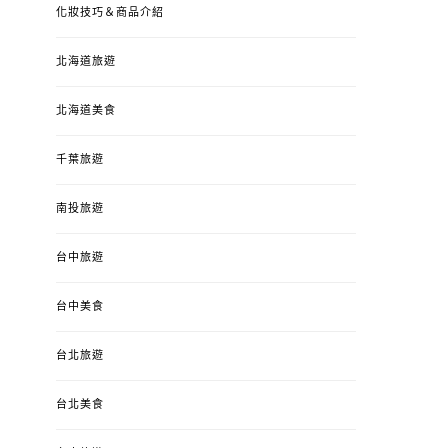
化妝技巧＆商品介紹
北海道旅遊
北海道美食
千葉旅遊
南投旅遊
台中旅遊
婚姻 & 生活
成為媽媽之後
婚姻 & 生活
成
台中美食
4y3m ：視力檢查、練習犯
【已結團】30
錯、認識華德福
PURETÉCARE ＆ 
台北旅遊
冬乾癢肌救星?
POSTED
2023-04-12
BY
流氓顆
是損失！
ON
台北美食
POSTED
2022-12-05
B
ON