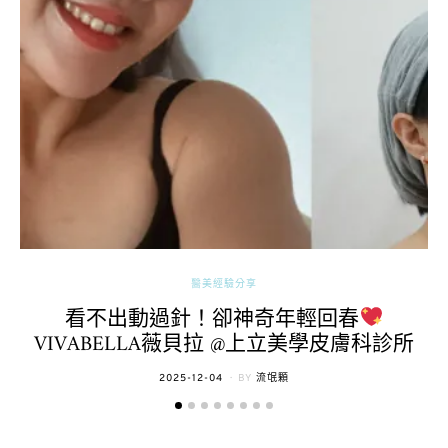
醫美經驗分享
看不出動過針！卻神奇年輕回春
VIVABELLA薇貝拉 @上立美學皮膚科診所
POSTED
2025-12-04
BY
流氓顆
ON