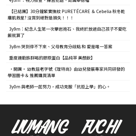
4y3m ：視力檢查、練習犯錯、認識華德福
【已結團】30分鐘緊實撫紋 PURETÉCARE ＆ Cebelia 秋冬乾
癢肌救星? 沒買到絕對是損失！！！
3y9m：紀念人生第一次攀岩抱石、我終於放過自己孩子不愛吃
飯就算了
3y8m 哭到停不下來、父母教育分歧點 和 愛是唯一答案
重度運動族群喝的膠原蛋白【品純萃 美顏飲】
•開團• 幼教屆老字號《理特尚》由幼兒發展專家共同研發的
學習圖卡＆ 推薦購買清單
3y0m 與老師一起努力，成功克服「抗拒上學」的心。