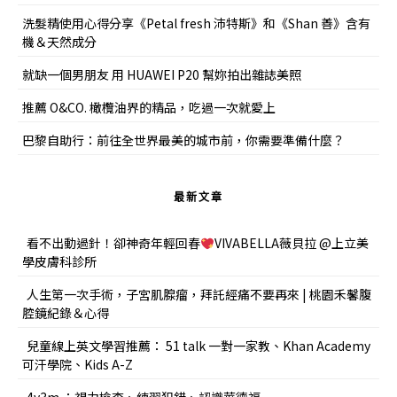
洗髮精使用心得分享《Petal fresh 沛特斯》和《Shan 善》含有
機＆天然成分
就缺一個男朋友 用 HUAWEI P20 幫妳拍出雜誌美照
推薦 O&CO. 橄欖油界的精品，吃過一次就愛上
巴黎自助行：前往全世界最美的城市前，你需要準備什麼？
最新文章
看不出動過針！卻神奇年輕回春
VIVABELLA薇貝拉 @上立美
學皮膚科診所
人生第一次手術，子宮肌腺瘤，拜託經痛不要再來 | 桃園禾馨腹
腔鏡紀錄＆心得
兒童線上英文學習推薦： 51 talk 一對一家教、Khan Academy
可汗學院、Kids A-Z