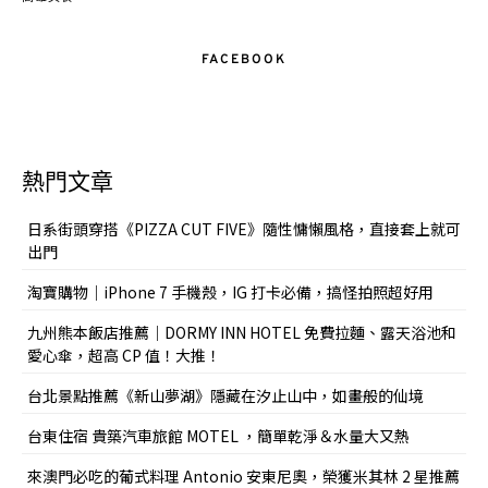
FACEBOOK
熱門文章
日系街頭穿搭《PIZZA CUT FIVE》隨性慵懶風格，直接套上就可
出門
淘寶購物｜iPhone 7 手機殼，IG 打卡必備，搞怪拍照超好用
九州熊本飯店推薦｜DORMY INN HOTEL 免費拉麵、露天浴池和
愛心傘，超高 CP 值！大推！
台北景點推薦《新山夢湖》隱藏在汐止山中，如畫般的仙境
台東住宿 貴築汽車旅館 MOTEL ，簡單乾淨＆水量大又熱
來澳門必吃的葡式料理 Antonio 安東尼奧，榮獲米其林 2 星推薦