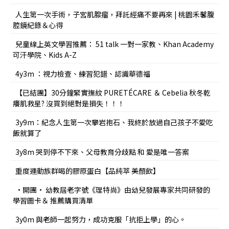
人生第一次手術，子宮肌腺瘤，拜託經痛不要再來 | 桃園禾馨腹
腔鏡紀錄＆心得
兒童線上英文學習推薦： 51 talk 一對一家教、Khan Academy
可汗學院、Kids A-Z
4y3m ：視力檢查、練習犯錯、認識華德福
【已結團】30分鐘緊實撫紋 PURETÉCARE ＆ Cebelia 秋冬乾
癢肌救星? 沒買到絕對是損失！！！
3y9m：紀念人生第一次攀岩抱石、我終於放過自己孩子不愛吃
飯就算了
3y8m 哭到停不下來、父母教育分歧點 和 愛是唯一答案
重度運動族群喝的膠原蛋白【品純萃 美顏飲】
•開團• 幼教屆老字號《理特尚》由幼兒發展專家共同研發的
學習圖卡＆ 推薦購買清單
3y0m 與老師一起努力，成功克服「抗拒上學」的心。