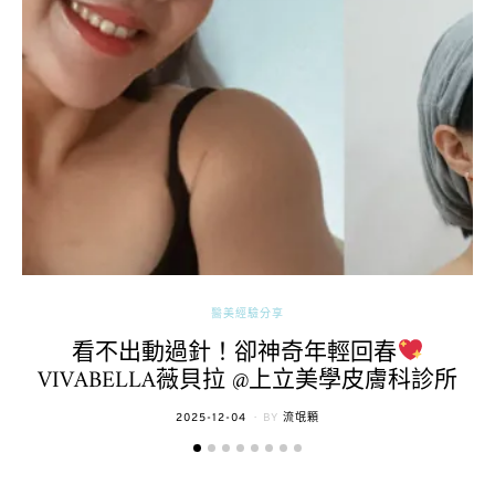
醫美經驗分享
看不出動過針！卻神奇年輕回春
VIVABELLA薇貝拉 @上立美學皮膚科診所
POSTED
2025-12-04
BY
流氓顆
ON