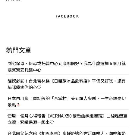
FACEBOOK
熱門文章
到宅保母、保母或托嬰中心到底哪個好？我為什麼選擇 6 個月就
讓寶寶去托嬰中心
貓奴必訪！台北吉林路《日貓族冰品飲料店》平價又好吃，還有
貓咪療癒你的心♡
日本白川鄉｜童話般的「合掌村」美到讓人尖叫，一生必訪夢幻
景點
使用一個月心得報告《VERNA X50 緊緻曲線纖體霜》曲線雕塑更
立體，緊緻保濕一起來♡
台北國父紀念館《相思李舍》幽靜舒適的古玩咖啡店，咖啡和奶