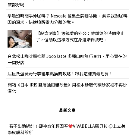
茶都好喝
早晨沒時間手沖咖啡？ Nescafe 雀巢金牌咖啡機 ，解決我對咖啡
因的渴求，快速喚醒靈肉分離的我。
【紀念刺青】致親愛的外公：雖然你的時間停止
了，但請以這樣方式在身邊陪伴我吧。
台北松山咖啡廳推薦 Joco latte 多種口味熱巧克力，用心實在的
一間好店
屈臣氏蛋黃哥行李箱集點換購攻略！跟我這樣買最划算！
開箱《日本 IRIS 雙層抽屜貓砂屋》用松木砂取代礦砂家裡不再沙
漠化
最新文章
看不出動過針！卻神奇年輕回春
VIVABELLA薇貝拉 @上立美
學皮膚科診所