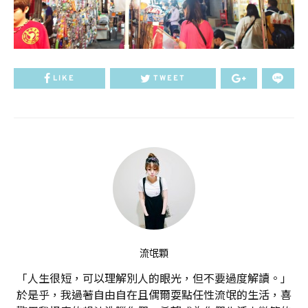
LIKE
TWEET
流氓顆
「人生很短，可以理解別人的眼光，但不要過度解讀。」
於是乎，我過著自由自在且偶爾耍點任性流氓的生活，喜