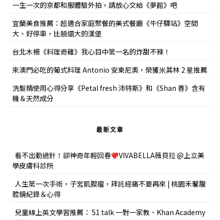
一生一次的京都和服體驗外拍，請放心交給《夢館》吧
宜蘭美食推薦：超適合家庭聚餐的美式餐廳《牛仔驛站》空間
大、好停車，比臉還大的漢堡
台北木柵《料理奇雞》我心目中第一名的炸甜不辣！
來澳門必吃的葡式料理 Antonio 安東尼奧，榮獲米其林 2 星推薦
洗髮精使用心得分享《Petal fresh 沛特斯》和《Shan 善》含有
機＆天然成分
最新文章
看不出動過針！卻神奇年輕回春
VIVABELLA薇貝拉 @上立美
學皮膚科診所
人生第一次手術，子宮肌腺瘤，拜託經痛不要再來 | 桃園禾馨腹
腔鏡紀錄＆心得
兒童線上英文學習推薦： 51 talk 一對一家教、Khan Academy