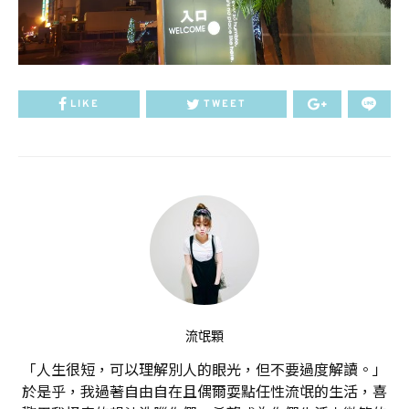
LIKE
TWEET
流氓顆
「人生很短，可以理解別人的眼光，但不要過度解讀。」
於是乎，我過著自由自在且偶爾耍點任性流氓的生活，喜