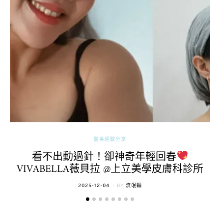
醫美經驗分享
看不出動過針！卻神奇年輕回春
VIVABELLA薇貝拉 @上立美學皮膚科診所
POSTED
2025-12-04
BY
流氓顆
ON