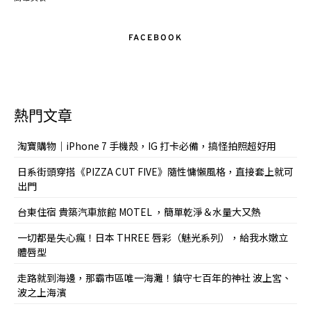
FACEBOOK
熱門文章
淘寶購物｜iPhone 7 手機殼，IG 打卡必備，搞怪拍照超好用
日系街頭穿搭《PIZZA CUT FIVE》隨性慵懶風格，直接套上就可
出門
台東住宿 貴築汽車旅館 MOTEL ，簡單乾淨＆水量大又熱
一切都是失心瘋！日本 THREE 唇彩（魅光系列），給我水嫩立
體唇型
走路就到海邊，那霸市區唯一海灘！鎮守七百年的神社 波上宮、
波之上海濱