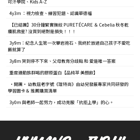
可汗學院、Kids A-Z
4y3m ：視力檢查、練習犯錯、認識華德福
【已結團】30分鐘緊實撫紋 PURETÉCARE ＆ Cebelia 秋冬乾
癢肌救星? 沒買到絕對是損失！！！
3y9m：紀念人生第一次攀岩抱石、我終於放過自己孩子不愛吃
飯就算了
3y8m 哭到停不下來、父母教育分歧點 和 愛是唯一答案
重度運動族群喝的膠原蛋白【品純萃 美顏飲】
•開團• 幼教屆老字號《理特尚》由幼兒發展專家共同研發的
學習圖卡＆ 推薦購買清單
3y0m 與老師一起努力，成功克服「抗拒上學」的心。