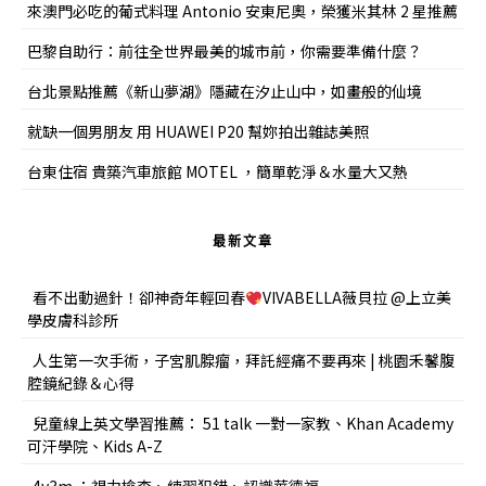
來澳門必吃的葡式料理 Antonio 安東尼奧，榮獲米其林 2 星推薦
巴黎自助行：前往全世界最美的城市前，你需要準備什麼？
台北景點推薦《新山夢湖》隱藏在汐止山中，如畫般的仙境
就缺一個男朋友 用 HUAWEI P20 幫妳拍出雜誌美照
台東住宿 貴築汽車旅館 MOTEL ，簡單乾淨＆水量大又熱
最新文章
看不出動過針！卻神奇年輕回春
VIVABELLA薇貝拉 @上立美
學皮膚科診所
人生第一次手術，子宮肌腺瘤，拜託經痛不要再來 | 桃園禾馨腹
腔鏡紀錄＆心得
兒童線上英文學習推薦： 51 talk 一對一家教、Khan Academy
可汗學院、Kids A-Z