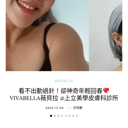
醫美經驗分享
看不出動過針！卻神奇年輕回春
VIVABELLA薇貝拉 @上立美學皮膚科診所
POSTED
2025-12-04
BY
流氓顆
ON