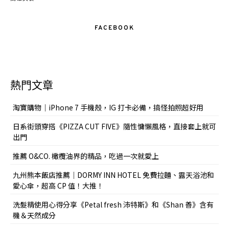
FACEBOOK
熱門文章
淘寶購物｜iPhone 7 手機殼，IG 打卡必備，搞怪拍照超好用
日系街頭穿搭《PIZZA CUT FIVE》隨性慵懶風格，直接套上就可
出門
推薦 O&CO. 橄欖油界的精品，吃過一次就愛上
九州熊本飯店推薦｜DORMY INN HOTEL 免費拉麵、露天浴池和
愛心傘，超高 CP 值！大推！
洗髮精使用心得分享《Petal fresh 沛特斯》和《Shan 善》含有
機＆天然成分