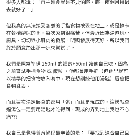
很多人都說：「自主進食就是不要怕髒，髒一兩個月撐過
去就好了。」
但我真的無法接受蒸煮的手指食物被丟在地上，或是擦卡
在餐椅縫隙的粥，每次感到很痛苦。但最近因為湯包玩小
廚具、切切樂小肌肉的發展，明顯發展得更好，所以我們
終於願意踏出那一步來嘗試了。
我們是照常準備 150ml 的餵食+50ml 讓他自己吃，因為
之前嘗試手指食物 或 飯粒 ，他都會用手抓（但他早就可
以精準的把食物放入嘴中，現在想訓練他用湯匙）還會把
食物亂丟。
而且這次決定餵食的都用「粥」而且是現成的，這樣就會
逼湯包一定要用湯匙才吃得到，現成的弄到地上我也不心
痛???
我自己是覺得養育過程最辛苦的是：「要找到適合自己且