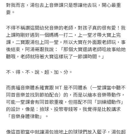
對我而言，湯包去上音樂課只是想讓他去玩，開心最重
要。
不得不稱讚這間幼兒音樂的老師，對孩子真的很有愛！我
上課時剛好遇到一個媽媽一打二，上一堂才帶大寶上完
課，二寶跟湯包上同一堂，所以大寶在外面跟老師玩，事
後結束，阿湯哥跟我說：「那個大寶還請老師唸故事給她
聽哦，老師就陪著大寶這樣玩了一節課時間。」
不、得、不、說、超、加、分。
而奧福音樂體系確實跟 MT 是不同體系（一堂課當中聽不
同首音樂並找到節拍配合）的，而是以繪本音樂帶動作，
可能一堂課會有同首歌重複，但搭配不同「訓練細動作」
的設計，像是：撿球、投幣零錢等，我覺得是比較講求
「音樂身體律動」。
像這首歌當中就讓湯包撿地上的球球們放入籃子，湯包超