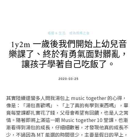
婚姻 & 生活
成為媽媽之後
1y2m 一歲後我們開始上幼兒音
樂課了、終於有勇氣面對髒亂，
讓孩子學著自己吃飯了。
POSTED
2020-03-25
ON
其實陸續還蠻多人問我湯包上 music together 的心得，
像是：「湯包喜歡嗎」、「上了真的有學到東西嗎」，畢
竟每堂課都扎實花了錢，父母會希望有回饋，也是人之常
情。隨著即將上滿這一期 Music together 10 堂課，也漸
漸看得到湯包的成長，仔細細數著，才發現他真的成長不
少，不過因為 MT 能選的時間很少，主要是假日的早上，