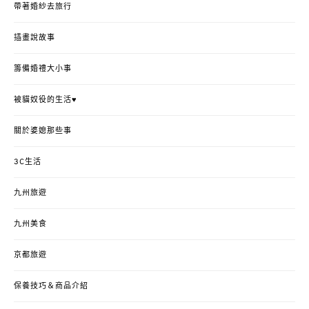
帶著婚紗去旅行
插畫說故事
籌備婚禮大小事
被貓奴役的生活♥
關於婆媳那些事
3C生活
九州旅遊
九州美食
京都旅遊
保養技巧＆商品介紹