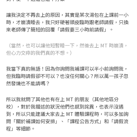
讓我決定不再去上的原因，其實是某次湯包在上課前一小
時，才崩潰睡去，我只好硬著頭皮臨時跟老師請假，只換
來老師傳了簡短的回覆「請假要三小時前請假」。
（當然，也可以讓他短暫睡一下，然後去上 MT 時崩潰，
但心力交瘁的我們真的不想。）
我當下真的無語！因為你詢問我補課可以半小前詢問我，
但我臨時請假卻不可以？也沒任何關心？所以萬一孩子忽
然發燒也不能請嗎？
所以我就問了其他也有在上 MT 的朋友（其他地區分
校），對於我描述的狀況他們也感到詫異，也表示沒遇
到，所以只能建議大家去上 MT 體驗課程時，可以多加詢
問「關於補課如何安排」、「課程公告方式」和「請假流
程」等細節。