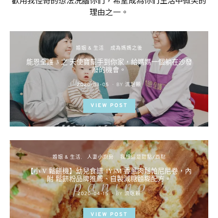
理由之一。
婚姻 & 生活
成為媽媽之後
能恩全護 3 之 天使寶幫手到你家，給媽媽一個躺在沙發
廢的機會。
POSTED
2020-03-05
BY
流氓顆
ON
VIEW POST
婚姻 & 生活
人妻小廚房
我想這是甜點/西點
【小 V 鬆餅機】幼兒食譜 1Y3M 香蔥肉鬆帕尼尼卷，內
附 鬆餅粉品牌推薦、自製減糖麵糊配方。
POSTED
2020-04-15
BY
流氓顆
ON
VIEW POST