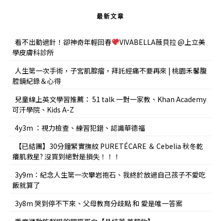
最新文章
看不出動過針！卻神奇年輕回春
VIVABELLA薇貝拉 @上立美
學皮膚科診所
人生第一次手術，子宮肌腺瘤，拜託經痛不要再來 | 桃園禾馨腹
腔鏡紀錄＆心得
兒童線上英文學習推薦： 51 talk 一對一家教、Khan Academy
可汗學院、Kids A-Z
4y3m ：視力檢查、練習犯錯、認識華德福
【已結團】30分鐘緊實撫紋 PURETÉCARE ＆ Cebelia 秋冬乾
癢肌救星? 沒買到絕對是損失！！！
3y9m：紀念人生第一次攀岩抱石、我終於放過自己孩子不愛吃
飯就算了
3y8m 哭到停不下來、父母教育分歧點 和 愛是唯一答案