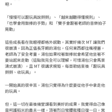
吧。
「慢慢可以跟玩具說掰掰」、「越來越聽得懂規則」、
「也學會用鼓棒的手勢」和 「雙手會跟著老師的音樂拍子
晃動」
這些成長看在我眼裡都格外感動，其實好幾次 MT 讓我們
很崩潰，因為正值長牙期的湯包，任何東西都往嘴裡塞，
老師為了安全考量，湯包如果咬著鼓棒就會希望他坐著不
要站起來走動（這點我完全可以理解，可惜湯包只會馬景
濤式崩潰），且 MT 很講求規矩，每首歌結束後「跟玩具
掰掰、收玩具」。
一開始真的很辛苦，湯包只覺得為什麼要從他手中拿走他
的玩具。
但，這一切在最後幾堂課看到美好的成果，我覺得自己像
是呵護稻米的農夫一樣，頂著烈日彎腰栽種日復一日，常