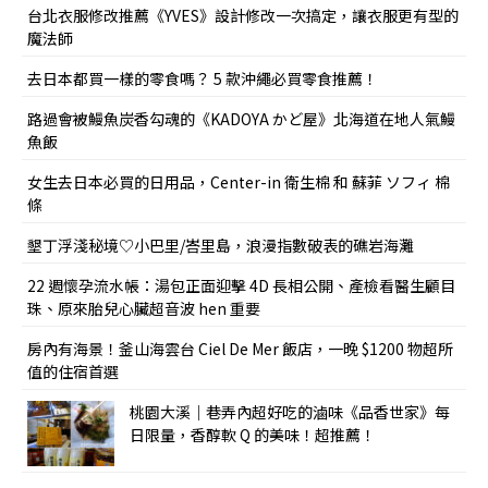
台北衣服修改推薦《YVES》設計修改一次搞定，讓衣服更有型的
魔法師
去日本都買一樣的零食嗎？ 5 款沖繩必買零食推薦！
路過會被鰻魚炭香勾魂的《KADOYA かど屋》北海道在地人氣鰻
魚飯
女生去日本必買的日用品，Center-in 衛生棉 和 蘇菲 ソフィ 棉
條
墾丁浮淺秘境♡小巴里/峇里島，浪漫指數破表的礁岩海灘
22 週懷孕流水帳：湯包正面迎擊 4D 長相公開、產檢看醫生顧目
珠、原來胎兒心臟超音波 hen 重要
房內有海景！釜山海雲台 Ciel De Mer 飯店，一晚 $1200 物超所
值的住宿首選
桃園大溪｜巷弄內超好吃的滷味《品香世家》每
日限量，香醇軟 Q 的美味！超推薦！