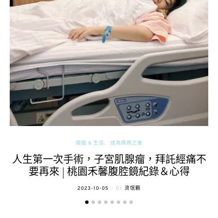
婚姻 & 生活
成為媽媽之後
人生第一次手術，子宮肌腺瘤，拜託經痛不
要再來 | 桃園禾馨腹腔鏡紀錄＆心得
POSTED
2023-10-05
BY
流氓顆
ON