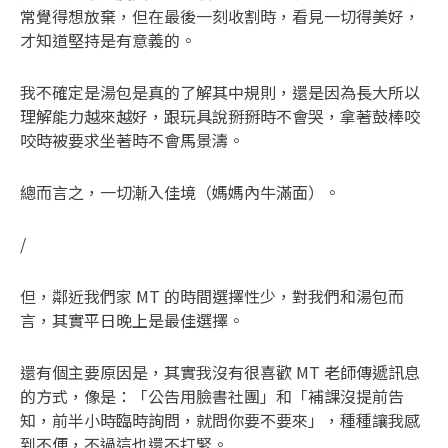
常覺得想放棄，但在最後一刻收割時，看見一切得美好，
才知道堅持是有意義的。
我不確定是湯包是真的了解其中規則，還是因為長大所以
理解能力越來越好，跟玩具說掰掰時不會哭，拿著鼓棒咬
咬時被要求坐著時不會馬景濤。
總而言之，一切漸入佳境（媽媽內牛滿面）。
/
但，鄰近我們家 MT 的時間選擇性少，對我們和湯包而
言，其實平日晚上是最佳選擇。
還有個主要原因是，其實我沒有很喜歡 MT 老師傳遞訊息
的方式，像是：「公告用臉書社團」和「補課沒提前告
知，前半小時臨時詢問，就問你要不要來」，種種讓我感
到不便，不過這也還不打緊。