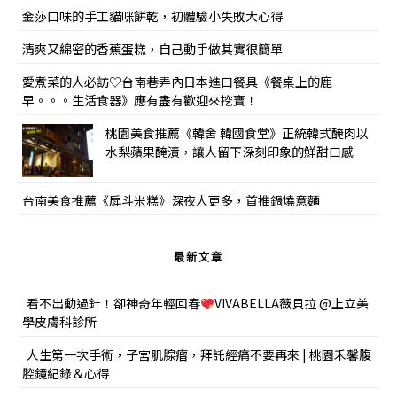
金莎口味的手工貓咪餅乾，初體驗小失敗大心得
清爽又綿密的香蕉蛋糕，自己動手做其實很簡單
愛煮菜的人必訪♡台南巷弄內日本進口餐具《餐桌上的鹿
早。。。生活食器》應有盡有歡迎來挖寶！
桃園美食推薦《韓舍 韓國食堂》正統韓式醃肉以
水梨蘋果醃漬，讓人留下深刻印象的鮮甜口感
台南美食推薦《戽斗米糕》深夜人更多，首推鍋燒意麵
最新文章
看不出動過針！卻神奇年輕回春
VIVABELLA薇貝拉 @上立美
學皮膚科診所
人生第一次手術，子宮肌腺瘤，拜託經痛不要再來 | 桃園禾馨腹
腔鏡紀錄＆心得