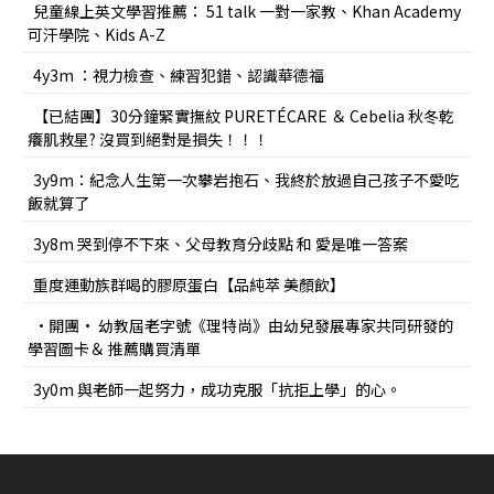
兒童線上英文學習推薦： 51 talk 一對一家教、Khan Academy
可汗學院、Kids A-Z
4y3m ：視力檢查、練習犯錯、認識華德福
【已結團】30分鐘緊實撫紋 PURETÉCARE ＆ Cebelia 秋冬乾
癢肌救星? 沒買到絕對是損失！！！
3y9m：紀念人生第一次攀岩抱石、我終於放過自己孩子不愛吃
飯就算了
3y8m 哭到停不下來、父母教育分歧點 和 愛是唯一答案
重度運動族群喝的膠原蛋白【品純萃 美顏飲】
•開團• 幼教屆老字號《理特尚》由幼兒發展專家共同研發的
學習圖卡＆ 推薦購買清單
3y0m 與老師一起努力，成功克服「抗拒上學」的心。