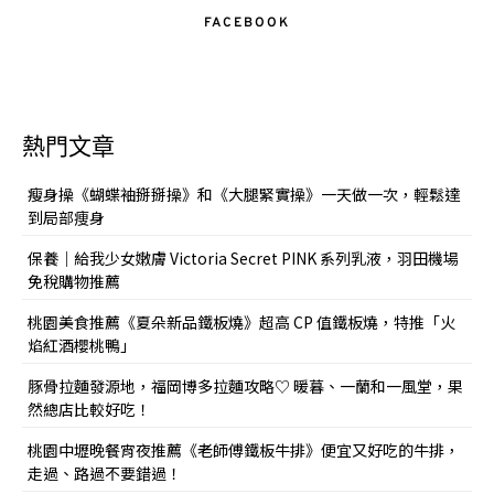
FACEBOOK
熱門文章
瘦身操《蝴蝶袖掰掰操》和《大腿緊實操》一天做一次，輕鬆達
到局部痩身
保養｜給我少女嫩膚 Victoria Secret PINK 系列乳液，羽田機場
免稅購物推薦
桃園美食推薦《夏朵新品鐵板燒》超高 CP 值鐵板燒，特推「火
焰紅酒櫻桃鴨」
豚骨拉麵發源地，福岡博多拉麵攻略♡ 暖暮、一蘭和一風堂，果
然總店比較好吃！
桃園中壢晚餐宵夜推薦《老師傅鐵板牛排》便宜又好吃的牛排，
走過、路過不要錯過！