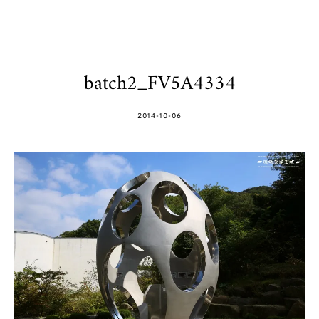
batch2_FV5A4334
POSTED
2014-10-06
ON