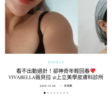
醫美經驗分享
看不出動過針！卻神奇年輕回春
VIVABELLA薇貝拉 @上立美學皮膚科診所
POSTED
2025-12-04
BY
流氓顆
ON