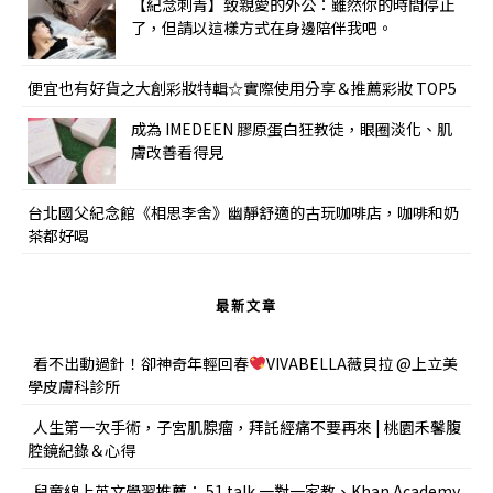
【紀念刺青】致親愛的外公：雖然你的時間停止
了，但請以這樣方式在身邊陪伴我吧。
便宜也有好貨之大創彩妝特輯☆實際使用分享＆推薦彩妝 TOP5
成為 IMEDEEN 膠原蛋白狂教徒，眼圈淡化、肌
膚改善看得見
台北國父紀念館《相思李舍》幽靜舒適的古玩咖啡店，咖啡和奶
茶都好喝
最新文章
看不出動過針！卻神奇年輕回春
VIVABELLA薇貝拉 @上立美
學皮膚科診所
人生第一次手術，子宮肌腺瘤，拜託經痛不要再來 | 桃園禾馨腹
腔鏡紀錄＆心得
兒童線上英文學習推薦： 51 talk 一對一家教、Khan Academy