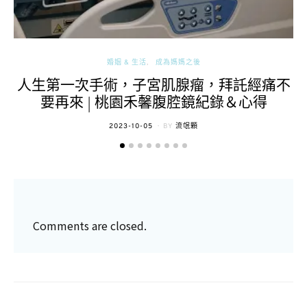
婚姻 & 生活
成為媽媽之後
人生第一次手術，子宮肌腺瘤，拜託經痛不
要再來 | 桃園禾馨腹腔鏡紀錄＆心得
POSTED
2023-10-05
BY
流氓顆
ON
Comments are closed.