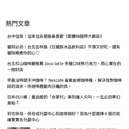
熱門文章
台中住宿｜住來住去還是最喜歡《愛麗絲國際大飯店》
貓奴必訪！台北吉林路《日貓族冰品飲料店》平價又好吃，還有
貓咪療癒你的心♡
台北松山咖啡廳推薦 Joco latte 多種口味熱巧克力，用心實在的
一間好店
早晨沒時間手沖咖啡？ Nescafe 雀巢金牌咖啡機 ，解決我對咖啡
因的渴求，快速喚醒靈肉分離的我。
日本白川鄉｜童話般的「合掌村」美到讓人尖叫，一生必訪夢幻
景點
到宅保母、保母或托嬰中心到底哪個好？我為什麼選擇 6 個月就
讓寶寶去托嬰中心