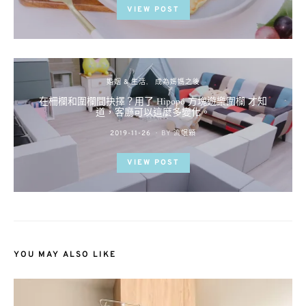
VIEW POST
婚姻 & 生活
成為媽媽之後
在柵欄和圍欄間抉擇？用了 Hipopó 方塊遊樂圍欄 才知
道，客廳可以這麼多變化。
POSTED
2019-11-26
BY
流氓顆
ON
VIEW POST
YOU MAY ALSO LIKE