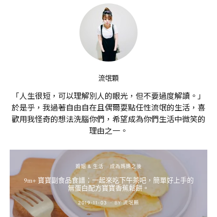
流氓顆
「人生很短，可以理解別人的眼光，但不要過度解讀。」
於是乎，我過著自由自在且偶爾耍點任性流氓的生活，喜
歡用我怪奇的想法洗腦你們，希望成為你們生活中微笑的
理由之一。
婚姻 & 生活
成為媽媽之後
9m+ 寶寶副食品食譜：一起來吃下午茶吧，簡單好上手的
無蛋白配方寶寶香蕉鬆餅。
POSTED
2019-11-03
BY
流氓顆
ON