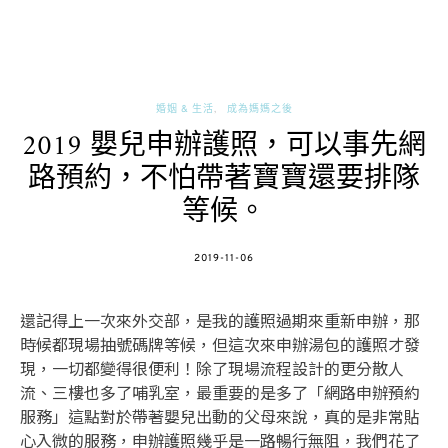
婚姻 & 生活
成為媽媽之後
2019 嬰兒申辦護照，可以事先網
路預約，不怕帶著寶寶還要排隊
等候。
POSTED
2019-11-06
ON
還記得上一次來外交部，是我的護照過期來重新申辦，那
時候都現場抽號碼牌等候，但這次來申辦湯包的護照才發
現，一切都變得很便利！除了現場流程設計的更分散人
流、三樓也多了哺乳室，最重要的是多了「網路申辦預約
服務」這點對於帶著嬰兒出動的父母來說，真的是非常貼
心入微的服務，申辦護照幾乎是一路暢行無阻，我們花了