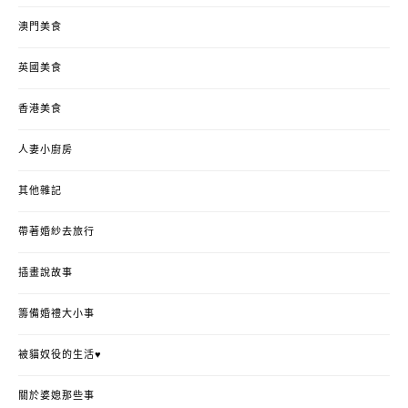
澳門美食
英國美食
香港美食
人妻小廚房
其他雜記
帶著婚紗去旅行
插畫說故事
籌備婚禮大小事
被貓奴役的生活♥
關於婆媳那些事