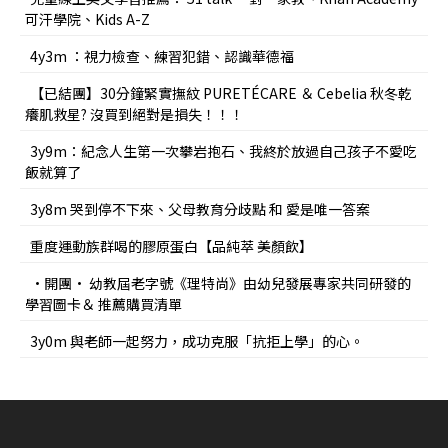
可汗學院、Kids A-Z
4y3m ：視力檢查、練習犯錯、認識華德福
【已結團】30分鐘緊實撫紋 PURETÉCARE ＆ Cebelia 秋冬乾
癢肌救星? 沒買到絕對是損失！！！
3y9m：紀念人生第一次攀岩抱石、我終於放過自己孩子不愛吃
飯就算了
3y8m 哭到停不下來、父母教育分歧點 和 愛是唯一答案
重度運動族群喝的膠原蛋白【品純萃 美顏飲】
•開團• 幼教屆老字號《理特尚》由幼兒發展專家共同研發的
學習圖卡＆ 推薦購買清單
3y0m 與老師一起努力，成功克服「抗拒上學」的心。