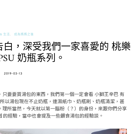
& 生活
成為媽媽之後
告白，深受我們一家喜愛的 桃樂
PSU 奶瓶系列。
POSTED
2019-03-13
ON
，只要要買湯包的東西，我們第一個一定會看 小獅王辛巴 有
所以湯包現在不止奶瓶，連濕紙巾、奶瓶刷、奶瓶清潔，甚
。理所當然，今天就以第一腦粉（？）的身份，來跟你們分享
列
的經驗，當中也會提及一些餵食湯包的經驗談。