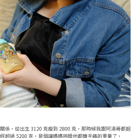
，從出生 3120 克瘦到 2800 克，那時候我跟阿湯哥都超
超過 5200 克，是個讓媽媽哄睡他都嫌手痛的重量了，