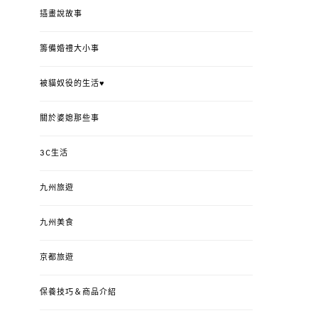
插畫說故事
籌備婚禮大小事
被貓奴役的生活♥
關於婆媳那些事
3C生活
九州旅遊
九州美食
京都旅遊
保養技巧＆商品介紹