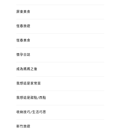
屏東美食
恆春旅遊
恆春美食
懷孕日誌
成為媽媽之後
我想這是家常菜
我想這是甜點/西點
收納技巧/生活巧思
新竹旅遊