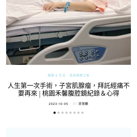
婚姻 & 生活
成為媽媽之後
人生第一次手術，子宮肌腺瘤，拜託經痛不
要再來 | 桃園禾馨腹腔鏡紀錄＆心得
POSTED
2023-10-05
BY
流氓顆
ON