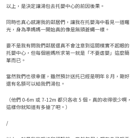
以上，是決定讓湯包去托嬰中心的前因後果。
同時也真心感謝我的鄰居們，讓我在托嬰海中看見一道曙
光，身為準媽媽一開始真的像是無頭蒼蠅一樣。
要不是我有問我們鄰居還真不會注意到這間樸實不起眼的
托嬰中心，但每個爸媽所求第一就是「不要虐嬰」這麼簡
單而已。
當然我們也很幸運，雖然預計送托已經是明年 8 月，剛好
還有名額可以給我們湯包。
（他們 0-6m 或 7-12m 都只各收 5 個，真的收得很少啊，
這樣你就知道有多搶了吧。）
/