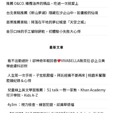
推薦 O&CO. 橄欖油界的精品，吃過一次就愛上
台北景點推薦《新山夢湖》隱藏在汐止山中，如畫般的仙境
苗栗推薦景點：降落在平地的夢幻城堡「天空之城」
金莎口味的手工貓咪餅乾，初體驗小失敗大心得
最新文章
看不出動過針！卻神奇年輕回春
VIVABELLA薇貝拉 @上立美
學皮膚科診所
人生第一次手術，子宮肌腺瘤，拜託經痛不要再來 | 桃園禾馨腹
腔鏡紀錄＆心得
兒童線上英文學習推薦： 51 talk 一對一家教、Khan Academy
可汗學院、Kids A-Z
4y3m ：視力檢查、練習犯錯、認識華德福