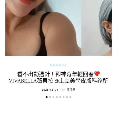
醫美經驗分享
看不出動過針！卻神奇年輕回春
VIVABELLA薇貝拉 @上立美學皮膚科診所
POSTED
2025-12-04
BY
流氓顆
ON