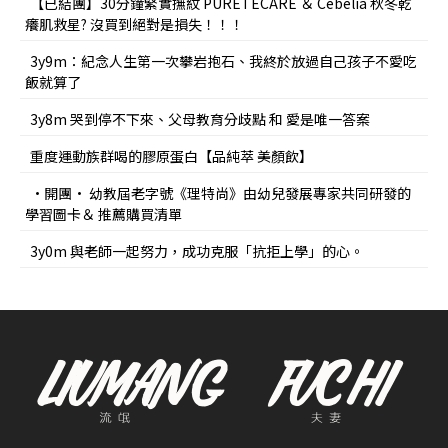
【已結團】30分鐘緊實撫紋 PURETÉCARE ＆ Cebelia 秋冬乾
癢肌救星? 沒買到絕對是損失！！！
3y9m：紀念人生第一次攀岩抱石、我終於放過自己孩子不愛吃
飯就算了
3y8m 哭到停不下來、父母教育分歧點 和 愛是唯一答案
重度運動族群喝的膠原蛋白【品純萃 美顏飲】
•開團• 幼教屆老字號《理特尚》由幼兒發展專家共同研發的
學習圖卡＆ 推薦購買清單
3y0m 與老師一起努力，成功克服「抗拒上學」的心。