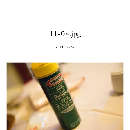
11-04.jpg
POSTED
2013-09-26
ON