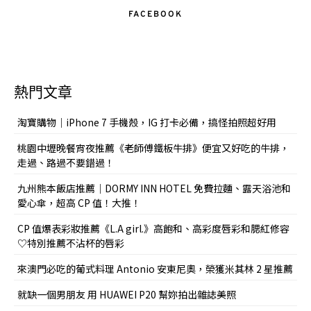
FACEBOOK
熱門文章
淘寶購物｜iPhone 7 手機殼，IG 打卡必備，搞怪拍照超好用
桃園中壢晚餐宵夜推薦《老師傅鐵板牛排》便宜又好吃的牛排，
走過、路過不要錯過！
九州熊本飯店推薦｜DORMY INN HOTEL 免費拉麵、露天浴池和
愛心傘，超高 CP 值！大推！
CP 值爆表彩妝推薦《L.A girl.》高飽和、高彩度唇彩和腮紅修容
♡特別推薦不沾杯的唇彩
來澳門必吃的葡式料理 Antonio 安東尼奧，榮獲米其林 2 星推薦
就缺一個男朋友 用 HUAWEI P20 幫妳拍出雜誌美照