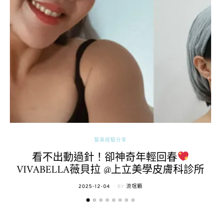
醫美經驗分享
看不出動過針！卻神奇年輕回春
VIVABELLA薇貝拉 @上立美學皮膚科診所
POSTED
2025-12-04
BY
流氓顆
ON