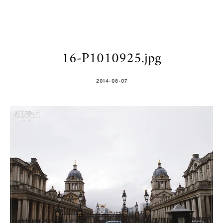
16-P1010925.jpg
POSTED
2014-08-07
ON