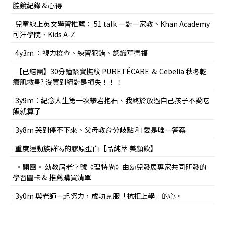
腔鏡紀錄＆心得
兒童線上英文學習推薦： 51 talk 一對一家教、Khan Academy
可汗學院、Kids A-Z
4y3m ：視力檢查、練習犯錯、認識華德福
【已結團】30分鐘緊實撫紋 PURETÉCARE ＆ Cebelia 秋冬乾
癢肌救星? 沒買到絕對是損失！！！
3y9m：紀念人生第一次攀岩抱石、我終於放過自己孩子不愛吃
飯就算了
3y8m 哭到停不下來、父母教育分歧點 和 愛是唯一答案
重度運動族群喝的膠原蛋白【品純萃 美顏飲】
•開團• 幼教屆老字號《理特尚》由幼兒發展專家共同研發的
學習圖卡＆ 推薦購買清單
3y0m 與老師一起努力，成功克服「抗拒上學」的心。