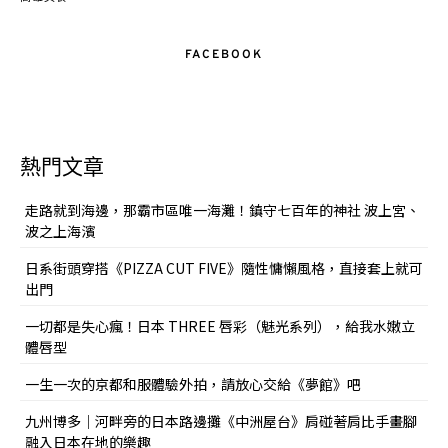
FACEBOOK
熱門文章
走路就到海邊，那霸市區唯一海灘！鎮守七百年的神社 波上宮、
波之上海濱
日系街頭穿搭《PIZZA CUT FIVE》隨性慵懶風格，直接套上就可
出門
一切都是失心瘋！日本 THREE 唇彩（魅光系列），給我水嫩立
體唇型
一生一次的京都和服體驗外拍，請放心交給《夢館》吧
九州博多｜河畔旁的日本路邊攤《中洲屋台》肩碰著肩比手畫腳
融入日本在地的樂趣