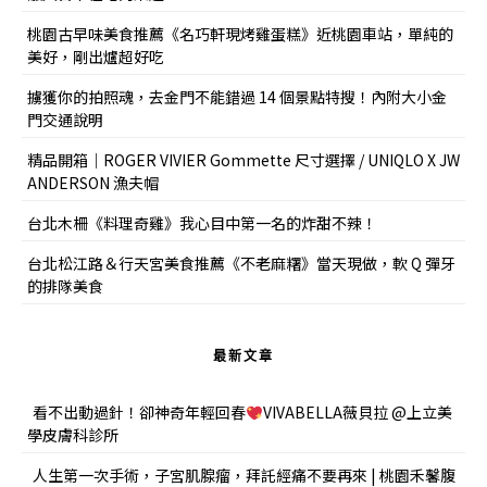
桃園古早味美食推薦《名巧軒現烤雞蛋糕》近桃園車站，單純的
美好，剛出爐超好吃
擄獲你的拍照魂，去金門不能錯過 14 個景點特搜！內附大小金
門交通說明
精品開箱｜ROGER VIVIER Gommette 尺寸選擇 / UNIQLO X JW
ANDERSON 漁夫帽
台北木柵《料理奇雞》我心目中第一名的炸甜不辣！
台北松江路＆行天宮美食推薦《不老麻糬》當天現做，軟 Q 彈牙
的排隊美食
最新文章
看不出動過針！卻神奇年輕回春
VIVABELLA薇貝拉 @上立美
學皮膚科診所
人生第一次手術，子宮肌腺瘤，拜託經痛不要再來 | 桃園禾馨腹