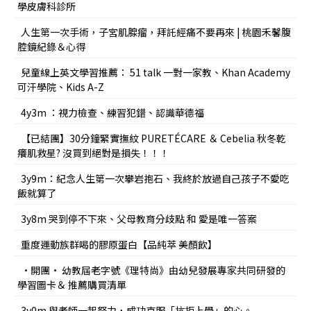
學皮膚科診所
人生第一次手術，子宮肌腺瘤，拜託經痛不要再來 | 桃園禾馨腹
腔鏡紀錄＆心得
兒童線上英文學習推薦： 51 talk 一對一家教、Khan Academy
可汗學院、Kids A-Z
4y3m ：視力檢查、練習犯錯、認識華德福
【已結團】30分鐘緊實撫紋 PURETÉCARE ＆ Cebelia 秋冬乾
癢肌救星? 沒買到絕對是損失！！！
3y9m：紀念人生第一次攀岩抱石、我終於放過自己孩子不愛吃
飯就算了
3y8m 哭到停不下來、父母教育分歧點 和 愛是唯一答案
重度運動族群喝的膠原蛋白【品純萃 美顏飲】
•開團• 幼教屆老字號《理特尚》由幼兒發展專家共同研發的
學習圖卡＆ 推薦購買清單
3y0m 與老師一起努力，成功克服「抗拒上學」的心。