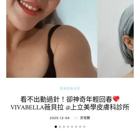
醫美經驗分享
看不出動過針！卻神奇年輕回春
VIVABELLA薇貝拉 @上立美學皮膚科診所
POSTED
2025-12-04
BY
流氓顆
ON