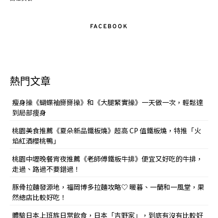
FACEBOOK
熱門文章
瘦身操《蝴蝶袖掰掰操》和《大腿緊實操》一天做一次，輕鬆達
到局部痩身
桃園美食推薦《夏朵新品鐵板燒》超高 CP 值鐵板燒，特推「火
焰紅酒櫻桃鴨」
桃園中壢晚餐宵夜推薦《老師傅鐵板牛排》便宜又好吃的牛排，
走過、路過不要錯過！
豚骨拉麵發源地，福岡博多拉麵攻略♡ 暖暮、一蘭和一風堂，果
然總店比較好吃！
體驗日本上班族日常飲食，日本「吉野家」，到底有沒有比較好