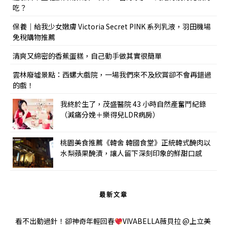
吃？
保養｜給我少女嫩膚 Victoria Secret PINK 系列乳液，羽田機場
免稅購物推薦
清爽又綿密的香蕉蛋糕，自己動手做其實很簡單
雲林廢墟景點：西螺大戲院，一場我們來不及欣賞卻不會再錯過
的戲！
我終於生了，茂盛醫院 43 小時自然產奮鬥紀錄
（減痛分娩＋樂得兒LDR病房）
桃園美食推薦《韓舍 韓國食堂》正統韓式醃肉以
水梨蘋果醃漬，讓人留下深刻印象的鮮甜口感
最新文章
看不出動過針！卻神奇年輕回春
VIVABELLA薇貝拉 @上立美