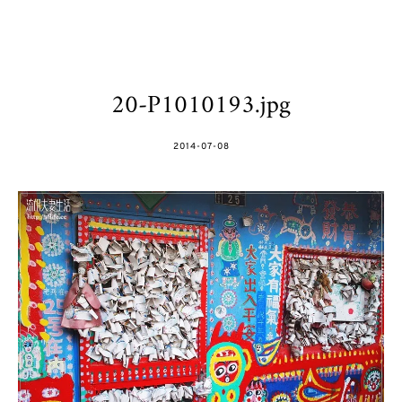
20-P1010193.jpg
POSTED
2014-07-08
ON