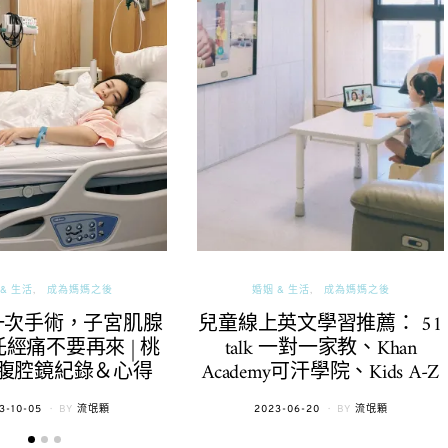
& 生活
成為媽媽之後
婚姻 & 生活
成為媽媽之後
一次手術，子宮肌腺
兒童線上英文學習推薦： 51
經痛不要再來 | 桃
talk 一對一家教、Khan
腹腔鏡紀錄＆心得
Academy可汗學院、Kids A-Z
TED
POSTED
3-10-05
BY
流氓顆
2023-06-20
BY
流氓顆
ON