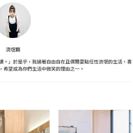
流氓顆
讀。」於是乎，我過著自由自在且偶爾耍點任性流氓的生活，喜
，希望成為你們生活中微笑的理由之一。