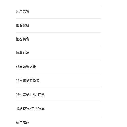
屏東美食
恆春旅遊
恆春美食
懷孕日誌
成為媽媽之後
我想這是家常菜
我想這是甜點/西點
收納技巧/生活巧思
新竹旅遊