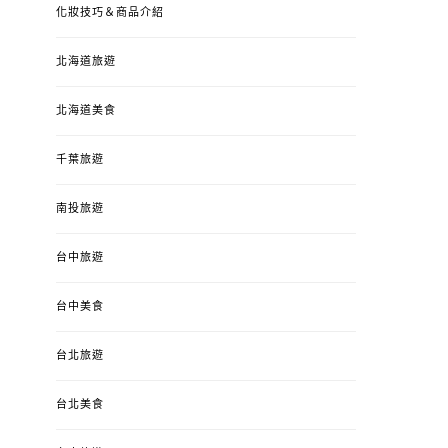
化妝技巧＆商品介紹
北海道旅遊
北海道美食
千葉旅遊
南投旅遊
台中旅遊
婚姻 & 生活
成為媽媽之後
婚姻 & 生活
成
台中美食
4y3m ：視力檢查、練習犯
【已結團】30
錯、認識華德福
PURETÉCARE ＆ 
台北旅遊
冬乾癢肌救星?
POSTED
2023-04-12
BY
流氓顆
是損失！
ON
台北美食
POSTED
2022-12-05
B
ON