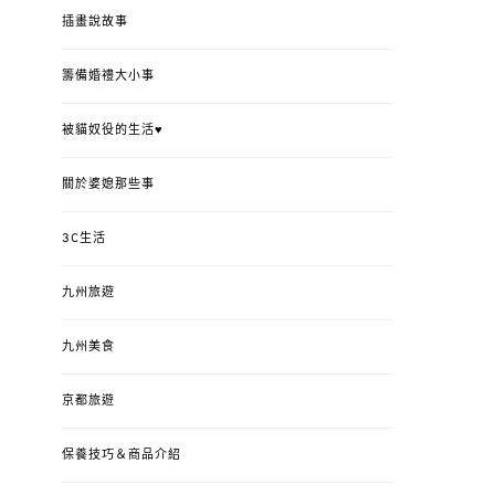
插畫說故事
籌備婚禮大小事
被貓奴役的生活♥
關於婆媳那些事
3C生活
九州旅遊
九州美食
京都旅遊
保養技巧＆商品介紹