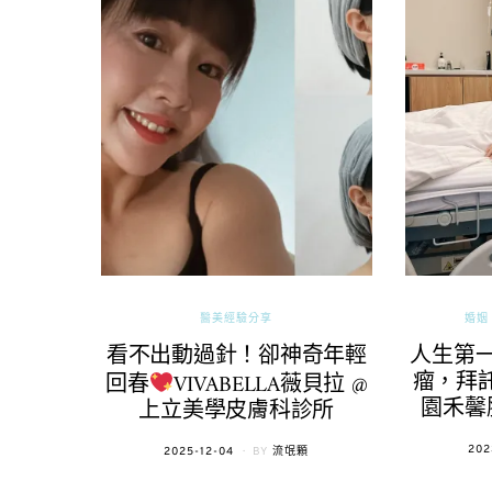
醫美經驗分享
婚姻 
看不出動過針！卻神奇年輕
人生第
瘤，拜託
回春
VIVABELLA薇貝拉 @
園禾馨
上立美學皮膚科診所
POS
202
POSTED
2025-12-04
BY
流氓顆
ON
ON