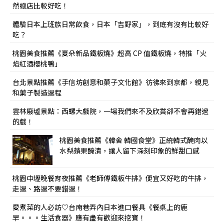
然總店比較好吃！
體驗日本上班族日常飲食，日本「吉野家」，到底有沒有比較好
吃？
桃園美食推薦《夏朵新品鐵板燒》超高 CP 值鐵板燒，特推「火
焰紅酒櫻桃鴨」
台北景點推薦《手信坊創意和菓子文化館》彷彿來到京都，親見
和菓子製造過程
雲林廢墟景點：西螺大戲院，一場我們來不及欣賞卻不會再錯過
的戲！
桃園美食推薦《韓舍 韓國食堂》正統韓式醃肉以
水梨蘋果醃漬，讓人留下深刻印象的鮮甜口感
桃園中壢晚餐宵夜推薦《老師傅鐵板牛排》便宜又好吃的牛排，
走過、路過不要錯過！
愛煮菜的人必訪♡台南巷弄內日本進口餐具《餐桌上的鹿
早。。。生活食器》應有盡有歡迎來挖寶！