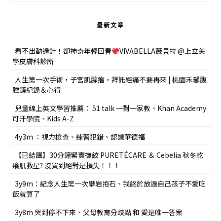
最新文章
看不出動過針！卻神奇年輕回春
VIVABELLA薇貝拉 @上立美
學皮膚科診所
人生第一次手術，子宮肌腺瘤，拜託經痛不要再來 | 桃園禾馨腹
腔鏡紀錄＆心得
兒童線上英文學習推薦： 51 talk 一對一家教、Khan Academy
可汗學院、Kids A-Z
4y3m ：視力檢查、練習犯錯、認識華德福
【已結團】30分鐘緊實撫紋 PURETÉCARE ＆ Cebelia 秋冬乾
癢肌救星? 沒買到絕對是損失！！！
3y9m：紀念人生第一次攀岩抱石、我終於放過自己孩子不愛吃
飯就算了
3y8m 哭到停不下來、父母教育分歧點 和 愛是唯一答案