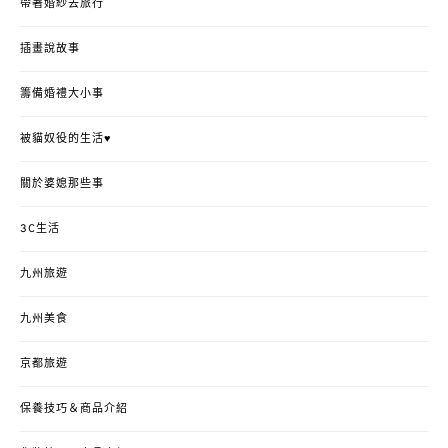
帶著婚紗去旅行
插畫說故事
籌備婚禮大小事
被貓奴役的生活♥
關於婆媳那些事
3C生活
九州旅遊
九州美食
京都旅遊
保養技巧＆商品介紹