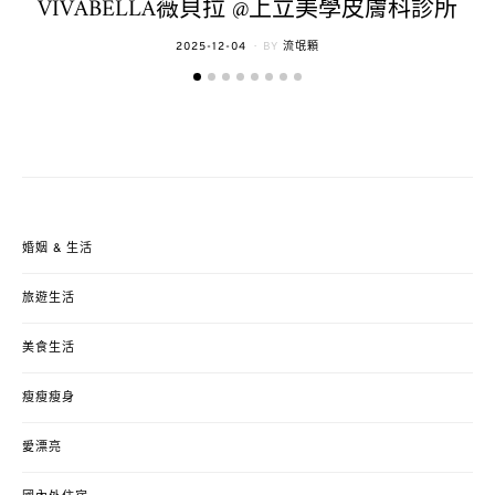
VIVABELLA薇貝拉 @上立美學皮膚科診所
POSTED
2025-12-04
BY
流氓顆
ON
婚姻 & 生活
旅遊生活
美食生活
瘦瘦瘦身
愛漂亮