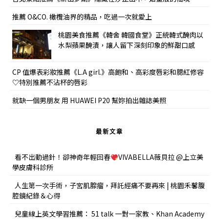
推薦 O&CO. 橄欖油界的精品，吃過一次就愛上
桃園美食推薦《韓舍 韓國食堂》正統韓式醃肉以
水梨蘋果醃漬，讓人留下深刻印象的鮮甜口感
CP 值爆表彩妝推薦《L.A girl.》高飽和、高彩度唇彩和腮紅修容
♡特別推薦不沾杯的唇彩
就缺一個男朋友 用 HUAWEI P20 幫妳拍出雜誌美照
最新文章
看不出動過針！卻神奇年輕回春
VIVABELLA薇貝拉 @上立美
學皮膚科診所
人生第一次手術，子宮肌腺瘤，拜託經痛不要再來 | 桃園禾馨腹
腔鏡紀錄＆心得
兒童線上英文學習推薦： 51 talk 一對一家教、Khan Academy