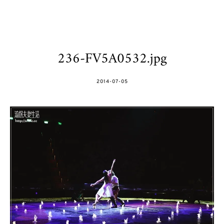
236-FV5A0532.jpg
POSTED
2014-07-05
ON