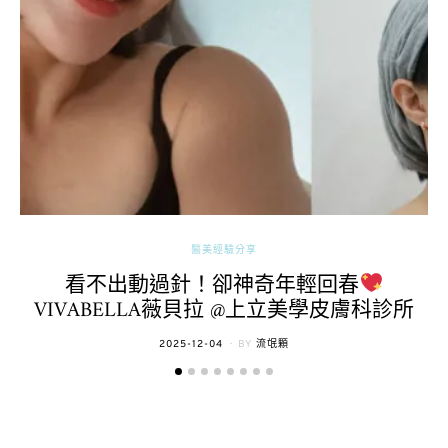
醫美經驗分享
看不出動過針！卻神奇年輕回春
VIVABELLA薇貝拉 @上立美學皮膚科診所
POSTED
2025-12-04
BY
流氓顆
ON