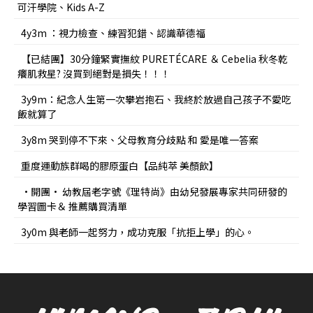
可汗學院、Kids A-Z
4y3m ：視力檢查、練習犯錯、認識華德福
【已結團】30分鐘緊實撫紋 PURETÉCARE ＆ Cebelia 秋冬乾
癢肌救星? 沒買到絕對是損失！！！
3y9m：紀念人生第一次攀岩抱石、我終於放過自己孩子不愛吃
飯就算了
3y8m 哭到停不下來、父母教育分歧點 和 愛是唯一答案
重度運動族群喝的膠原蛋白【品純萃 美顏飲】
•開團• 幼教屆老字號《理特尚》由幼兒發展專家共同研發的
學習圖卡＆ 推薦購買清單
3y0m 與老師一起努力，成功克服「抗拒上學」的心。