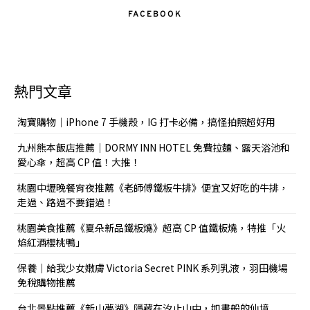
FACEBOOK
熱門文章
淘寶購物｜iPhone 7 手機殼，IG 打卡必備，搞怪拍照超好用
九州熊本飯店推薦｜DORMY INN HOTEL 免費拉麵、露天浴池和
愛心傘，超高 CP 值！大推！
桃園中壢晚餐宵夜推薦《老師傅鐵板牛排》便宜又好吃的牛排，
走過、路過不要錯過！
桃園美食推薦《夏朵新品鐵板燒》超高 CP 值鐵板燒，特推「火
焰紅酒櫻桃鴨」
保養｜給我少女嫩膚 Victoria Secret PINK 系列乳液，羽田機場
免稅購物推薦
台北景點推薦《新山夢湖》隱藏在汐止山中，如畫般的仙境