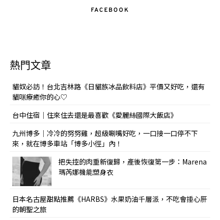
FACEBOOK
熱門文章
貓奴必訪！台北吉林路《日貓族冰品飲料店》平價又好吃，還有
貓咪療癒你的心♡
台中住宿｜住來住去還是最喜歡《愛麗絲國際大飯店》
九州博多｜冷冷的努努雞，超級唰嘴好吃，一口接一口停不下
來，就在博多車站「博多小徑」內！
把失控的肉重新復歸，產後恢復第一步：Marena
瑪芮娜機能塑身衣
日本名古屋甜點推薦《HARBS》水果奶油千層派，不吃會捶心肝
的朝聖之旅