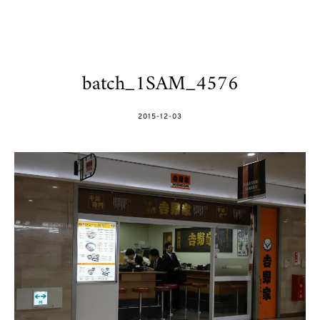
batch_1SAM_4576
POSTED
2015-12-03
ON