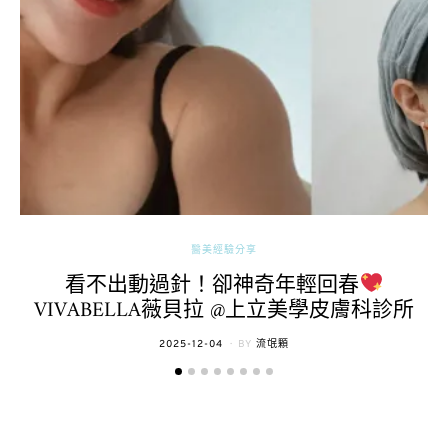
醫美經驗分享
看不出動過針！卻神奇年輕回春
VIVABELLA薇貝拉 @上立美學皮膚科診所
POSTED
2025-12-04
BY
流氓顆
ON