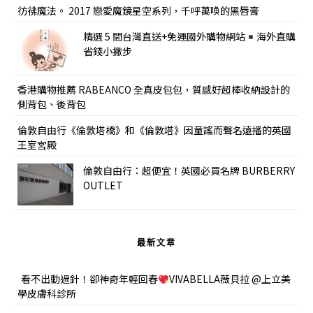
彷彿魔法。 2017 戀愛魔鏡星空系列，千呼萬喚的黑唇膏
精選 5 間台灣直送+免運國外購物網站
海外直購
省錢小撇步
香港購物推薦 RABEANCO 全真皮包包，質感好超棒收納設計的
側背包、後背包
倫敦自由行《倫敦塔橋》和《倫敦塔》因童謠而聲名遠播的英國
王室宮殿
倫敦自由行：超便宜！英國必買名牌 BURBERRY
OUTLET
最新文章
看不出動過針！卻神奇年輕回春
VIVABELLA薇貝拉 @上立美
學皮膚科診所