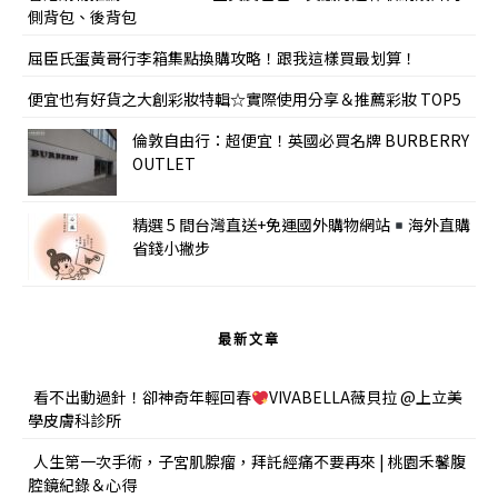
側背包、後背包
屈臣氏蛋黃哥行李箱集點換購攻略！跟我這樣買最划算！
便宜也有好貨之大創彩妝特輯☆實際使用分享＆推薦彩妝 TOP5
倫敦自由行：超便宜！英國必買名牌 BURBERRY
OUTLET
精選 5 間台灣直送+免運國外購物網站
海外直購
省錢小撇步
最新文章
看不出動過針！卻神奇年輕回春
VIVABELLA薇貝拉 @上立美
學皮膚科診所
人生第一次手術，子宮肌腺瘤，拜託經痛不要再來 | 桃園禾馨腹
腔鏡紀錄＆心得