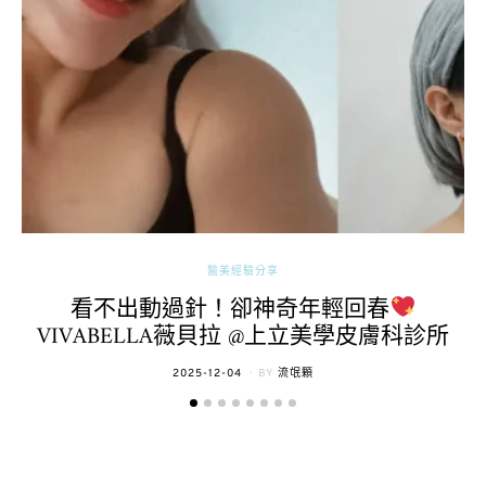
醫美經驗分享
看不出動過針！卻神奇年輕回春
VIVABELLA薇貝拉 @上立美學皮膚科診所
POSTED
2025-12-04
BY
流氓顆
ON