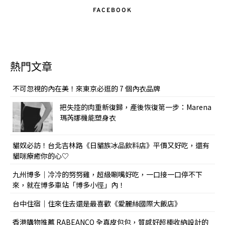
FACEBOOK
熱門文章
不可忽視的內在美！來東京必逛的 7 個內衣品牌
把失控的肉重新復歸，產後恢復第一步：Marena
瑪芮娜機能塑身衣
貓奴必訪！台北吉林路《日貓族冰品飲料店》平價又好吃，還有
貓咪療癒你的心♡
九州博多｜冷冷的努努雞，超級唰嘴好吃，一口接一口停不下
來，就在博多車站「博多小徑」內！
台中住宿｜住來住去還是最喜歡《愛麗絲國際大飯店》
香港購物推薦 RABEANCO 全真皮包包，質感好超棒收納設計的