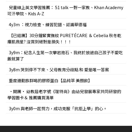
兒童線上英文學習推薦： 51 talk 一對一家教、Khan Academy
可汗學院、Kids A-Z
4y3m ：視力檢查、練習犯錯、認識華德福
【已結團】30分鐘緊實撫紋 PURETÉCARE ＆ Cebelia 秋冬乾
癢肌救星? 沒買到絕對是損失！！！
3y9m：紀念人生第一次攀岩抱石、我終於放過自己孩子不愛吃
飯就算了
3y8m 哭到停不下來、父母教育分歧點 和 愛是唯一答案
重度運動族群喝的膠原蛋白【品純萃 美顏飲】
•開團• 幼教屆老字號《理特尚》由幼兒發展專家共同研發的
學習圖卡＆ 推薦購買清單
3y0m 與老師一起努力，成功克服「抗拒上學」的心。