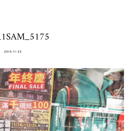
h_1SAM_5175
POSTED
2015-11-23
ON