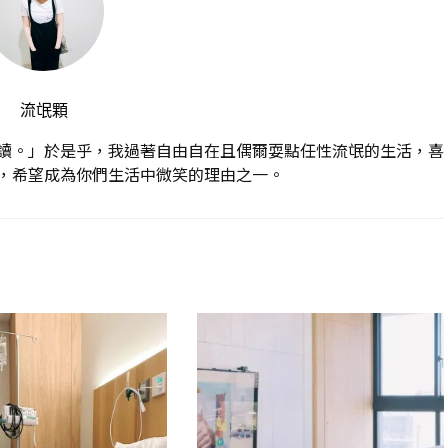
流氓顆
讀。」於是乎，我過著自由自在且偶爾耍點任性流氓的生活，喜
，希望成為你們生活中微笑的理由之一。