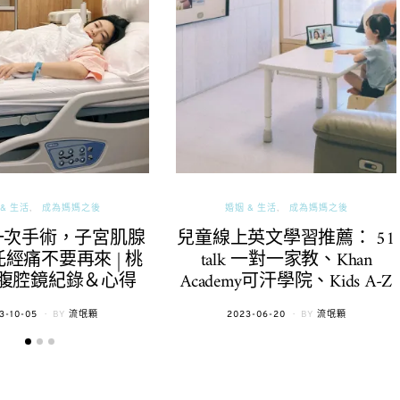
& 生活
成為媽媽之後
婚姻 & 生活
成為媽媽之後
一次手術，子宮肌腺
兒童線上英文學習推薦： 51
經痛不要再來 | 桃
talk 一對一家教、Khan
腹腔鏡紀錄＆心得
Academy可汗學院、Kids A-Z
TED
POSTED
3-10-05
BY
流氓顆
2023-06-20
BY
流氓顆
ON