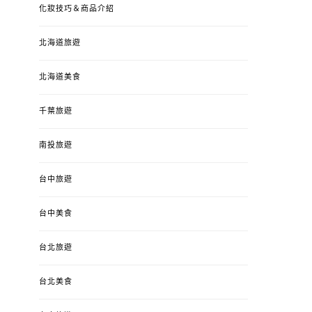
化妝技巧＆商品介紹
北海道旅遊
北海道美食
千葉旅遊
南投旅遊
婚姻 & 生活
成為媽媽之後
婚姻 & 生活
成
台中旅遊
4y3m ：視力檢查、練習犯
【已結團】30
錯、認識華德福
PURETÉCARE ＆ 
冬乾癢肌救星?
台中美食
POSTED
2023-04-12
BY
流氓顆
是損失！
ON
台北旅遊
POSTED
2022-12-05
B
ON
台北美食