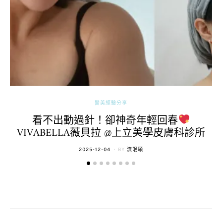
醫美經驗分享
看不出動過針！卻神奇年輕回春
VIVABELLA薇貝拉 @上立美學皮膚科診所
POSTED
2025-12-04
BY
流氓顆
ON