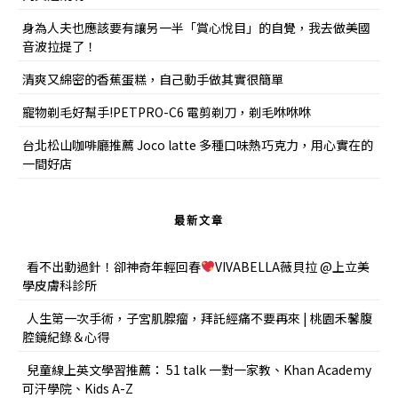
身為人夫也應該要有讓另一半「賞心悅目」的自覺，我去做美國
音波拉提了！
清爽又綿密的香蕉蛋糕，自己動手做其實很簡單
寵物剃毛好幫手!PETPRO-C6 電剪剃刀，剃毛咻咻咻
台北松山咖啡廳推薦 Joco latte 多種口味熱巧克力，用心實在的
一間好店
最新文章
看不出動過針！卻神奇年輕回春
VIVABELLA薇貝拉 @上立美
學皮膚科診所
人生第一次手術，子宮肌腺瘤，拜託經痛不要再來 | 桃園禾馨腹
腔鏡紀錄＆心得
兒童線上英文學習推薦： 51 talk 一對一家教、Khan Academy
可汗學院、Kids A-Z