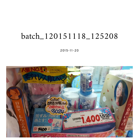
batch_120151118_125208
POSTED
2015-11-20
ON