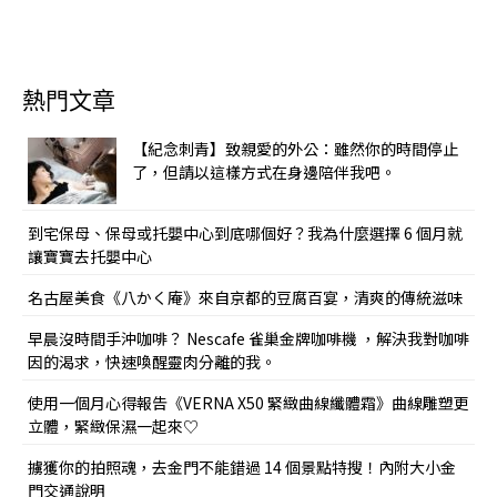
熱門文章
【紀念刺青】致親愛的外公：雖然你的時間停止
了，但請以這樣方式在身邊陪伴我吧。
到宅保母、保母或托嬰中心到底哪個好？我為什麼選擇 6 個月就
讓寶寶去托嬰中心
名古屋美食《八かく庵》來自京都的豆腐百宴，清爽的傳統滋味
早晨沒時間手沖咖啡？ Nescafe 雀巢金牌咖啡機 ，解決我對咖啡
因的渴求，快速喚醒靈肉分離的我。
使用一個月心得報告《VERNA X50 緊緻曲線纖體霜》曲線雕塑更
立體，緊緻保濕一起來♡
擄獲你的拍照魂，去金門不能錯過 14 個景點特搜！內附大小金
門交通說明