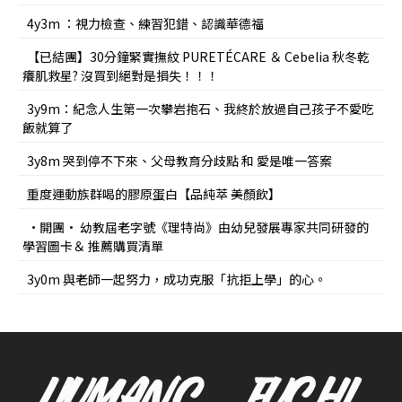
4y3m ：視力檢查、練習犯錯、認識華德福
【已結團】30分鐘緊實撫紋 PURETÉCARE ＆ Cebelia 秋冬乾
癢肌救星? 沒買到絕對是損失！！！
3y9m：紀念人生第一次攀岩抱石、我終於放過自己孩子不愛吃
飯就算了
3y8m 哭到停不下來、父母教育分歧點 和 愛是唯一答案
重度運動族群喝的膠原蛋白【品純萃 美顏飲】
•開團• 幼教屆老字號《理特尚》由幼兒發展專家共同研發的
學習圖卡＆ 推薦購買清單
3y0m 與老師一起努力，成功克服「抗拒上學」的心。