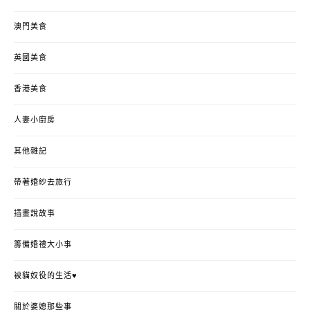
澳門美食
英國美食
香港美食
人妻小廚房
其他雜記
帶著婚紗去旅行
插畫說故事
籌備婚禮大小事
被貓奴役的生活♥
關於婆媳那些事