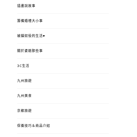
插畫說故事
籌備婚禮大小事
被貓奴役的生活♥
關於婆媳那些事
3C生活
九州旅遊
九州美食
京都旅遊
保養技巧＆商品介紹