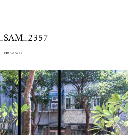
h_SAM_2357
POSTED
2015-10-22
ON