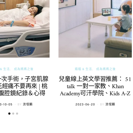
& 生活
成為媽媽之後
婚姻 & 生活
成為媽媽之後
一次手術，子宮肌腺
兒童線上英文學習推薦： 51
經痛不要再來 | 桃
talk 一對一家教、Khan
腹腔鏡紀錄＆心得
Academy可汗學院、Kids A-Z
TED
POSTED
3-10-05
BY
流氓顆
2023-06-20
BY
流氓顆
ON