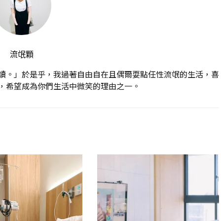
流氓顆
讀。」於是乎，我過著自由自在且偶爾耍點任性流氓的生活，喜
，希望成為你們生活中微笑的理由之一。