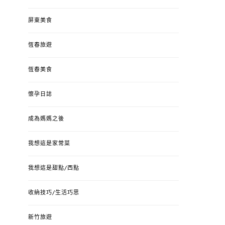
屏東美食
恆春旅遊
恆春美食
懷孕日誌
成為媽媽之後
我想這是家常菜
我想這是甜點/西點
收納技巧/生活巧思
新竹旅遊