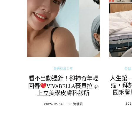
醫美經驗分享
婚姻 
看不出動過針！卻神奇年輕
人生第
瘤，拜託
回春
VIVABELLA薇貝拉 @
園禾馨
上立美學皮膚科診所
POS
202
POSTED
2025-12-04
BY
流氓顆
ON
ON