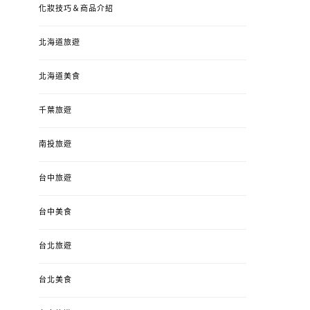
化妝技巧＆商品介紹
北海道旅遊
北海道美食
千葉旅遊
南投旅遊
婚姻 & 生活
成為媽媽之後
婚姻 & 生活
成
台中旅遊
4y3m ：視力檢查、練習犯
【已結團】30
錯、認識華德福
PURETÉCARE ＆ 
冬乾癢肌救星?
台中美食
POSTED
2023-04-12
BY
流氓顆
是損失！
ON
台北旅遊
POSTED
2022-12-05
B
ON
台北美食