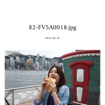
82-FV5A0018.jpg
POSTED
2014-06-16
ON