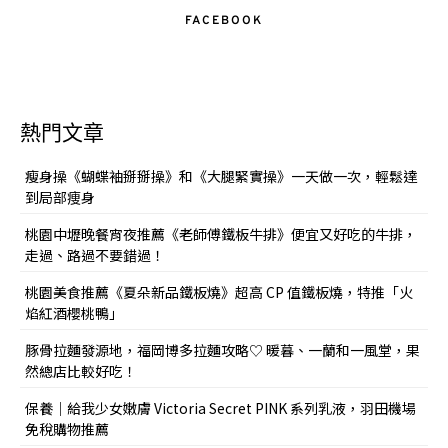
FACEBOOK
熱門文章
瘦身操《蝴蝶袖掰掰操》和《大腿緊實操》一天做一次，輕鬆達
到局部痩身
桃園中壢晚餐宵夜推薦《老師傅鐵板牛排》便宜又好吃的牛排，
走過、路過不要錯過！
桃園美食推薦《夏朵新品鐵板燒》超高 CP 值鐵板燒，特推「火
焰紅酒櫻桃鴨」
豚骨拉麵發源地，福岡博多拉麵攻略♡ 暖暮、一蘭和一風堂，果
然總店比較好吃！
保養｜給我少女嫩膚 Victoria Secret PINK 系列乳液，羽田機場
免稅購物推薦