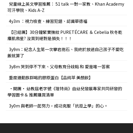
兒童線上英文學習推薦： 51 talk 一對一家教、Khan Academy
可汗學院、Kids A-Z
4y3m ：視力檢查、練習犯錯、認識華德福
【已結團】30分鐘緊實撫紋 PURETÉCARE ＆ Cebelia 秋冬乾
癢肌救星? 沒買到絕對是損失！！！
3y9m：紀念人生第一次攀岩抱石、我終於放過自己孩子不愛吃
飯就算了
3y8m 哭到停不下來、父母教育分歧點 和 愛是唯一答案
重度運動族群喝的膠原蛋白【品純萃 美顏飲】
•開團• 幼教屆老字號《理特尚》由幼兒發展專家共同研發的
學習圖卡＆ 推薦購買清單
3y0m 與老師一起努力，成功克服「抗拒上學」的心。