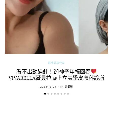
醫美經驗分享
看不出動過針！卻神奇年輕回春
VIVABELLA薇貝拉 @上立美學皮膚科診所
POSTED
2025-12-04
BY
流氓顆
ON