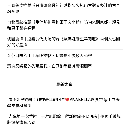
三峽美食推薦《台灣磚窯雞》紅磚搭柴火烤出甘甜又多汁的古早
烤全雞
台北景點推薦《手信坊創意和菓子文化館》彷彿來到京都，親見
和菓子製造過程
桃園龍潭｜擄獲我們挑惕的胃《蔡媽咪養生羊肉爐》兩個人也剛
好的好選擇
金莎口味的手工貓咪餅乾，初體驗小失敗大心得
清爽又綿密的香蕉蛋糕，自己動手做其實很簡單
最新文章
看不出動過針！卻神奇年輕回春
VIVABELLA薇貝拉 @上立美
學皮膚科診所
人生第一次手術，子宮肌腺瘤，拜託經痛不要再來 | 桃園禾馨腹
腔鏡紀錄＆心得