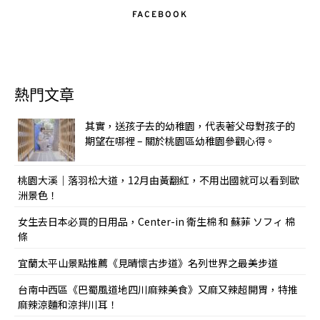
FACEBOOK
熱門文章
其實，送孩子去的幼稚園，代表著父母對孩子的
期望在哪裡 – 關於桃園區幼稚園參觀心得。
桃園大溪｜落羽松大道，12月由黃翻紅，不用出國就可以看到歐
洲景色！
女生去日本必買的日用品，Center-in 衛生棉 和 蘇菲 ソフィ 棉
條
宜蘭太平山景點推薦《見晴懷古步道》名列世界之最美步道
台南中西區《巴蜀風道地四川麻辣美食》又麻又辣超開胃，特推
麻辣涼麵和涼拌川耳！