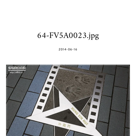
64-FV5A0023.jpg
POSTED
2014-06-16
ON