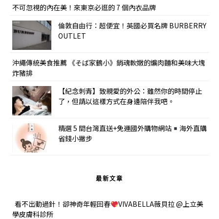
不可忽視的內在美！來東京必逛的 7 個內衣品牌
倫敦自由行：超便宜！英國必買名牌 BURBERRY
OUTLET
沖繩傳統美食推薦 《そば家鶴小》銷魂軟嫩的爌肉麵和美味大塊
炸豬排
【紀念刺青】致親愛的外公：雖然你的時間停止
了，但請以這樣方式在身邊陪伴我吧。
精選 5 間台灣直送+免運國外購物網站
海外直購
省錢小撇步
最新文章
看不出動過針！卻神奇年輕回春
VIVABELLA薇貝拉 @上立美
學皮膚科診所