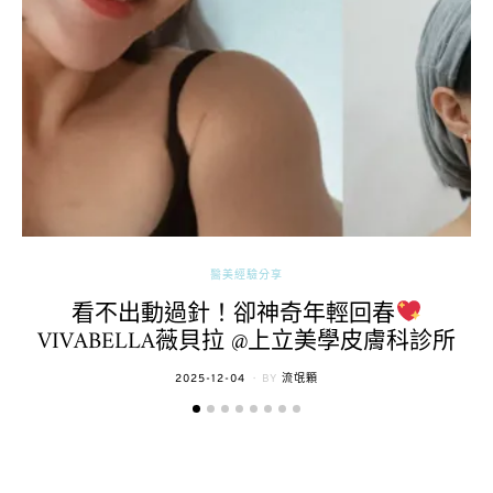
醫美經驗分享
看不出動過針！卻神奇年輕回春
VIVABELLA薇貝拉 @上立美學皮膚科診所
POSTED
2025-12-04
BY
流氓顆
ON