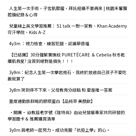
人生第一次手術，子宮肌腺瘤，拜託經痛不要再來 | 桃園禾馨腹
腔鏡紀錄＆心得
兒童線上英文學習推薦： 51 talk 一對一家教、Khan Academy
可汗學院、Kids A-Z
4y3m ：視力檢查、練習犯錯、認識華德福
【已結團】30分鐘緊實撫紋 PURETÉCARE ＆ Cebelia 秋冬乾
癢肌救星? 沒買到絕對是損失！！！
3y9m：紀念人生第一次攀岩抱石、我終於放過自己孩子不愛吃
飯就算了
3y8m 哭到停不下來、父母教育分歧點 和 愛是唯一答案
重度運動族群喝的膠原蛋白【品純萃 美顏飲】
•開團• 幼教屆老字號《理特尚》由幼兒發展專家共同研發的
學習圖卡＆ 推薦購買清單
3y0m 與老師一起努力，成功克服「抗拒上學」的心。