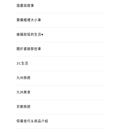
插畫說故事
籌備婚禮大小事
被貓奴役的生活♥
關於婆媳那些事
3C生活
九州旅遊
九州美食
京都旅遊
保養技巧＆商品介紹