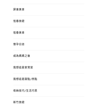
屏東美食
恆春旅遊
恆春美食
懷孕日誌
成為媽媽之後
我想這是家常菜
我想這是甜點/西點
收納技巧/生活巧思
新竹旅遊