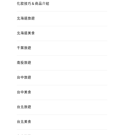
化妝技巧＆商品介紹
北海道旅遊
北海道美食
千葉旅遊
南投旅遊
台中旅遊
婚姻 & 生活
成為媽媽之後
婚姻 & 生活
成
台中美食
4y3m ：視力檢查、練習犯
【已結團】30
錯、認識華德福
PURETÉCARE ＆ 
台北旅遊
冬乾癢肌救星?
POSTED
2023-04-12
BY
流氓顆
是損失！
ON
台北美食
POSTED
2022-12-05
B
ON