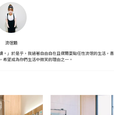
流氓顆
讀。」於是乎，我過著自由自在且偶爾耍點任性流氓的生活，喜
，希望成為你們生活中微笑的理由之一。