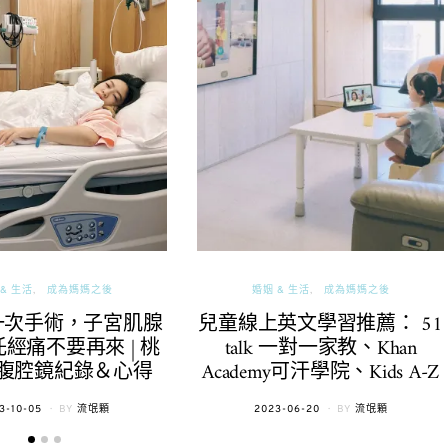
& 生活
成為媽媽之後
婚姻 & 生活
成為媽媽之後
一次手術，子宮肌腺
兒童線上英文學習推薦： 51
經痛不要再來 | 桃
talk 一對一家教、Khan
腹腔鏡紀錄＆心得
Academy可汗學院、Kids A-Z
TED
POSTED
3-10-05
BY
流氓顆
2023-06-20
BY
流氓顆
ON