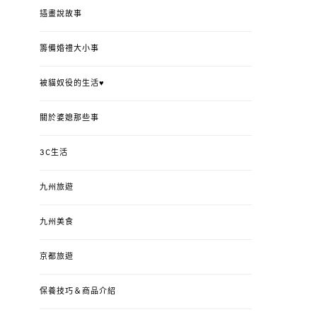
插畫說故事
籌備婚禮大小事
被貓奴役的生活♥
關於婆媳那些事
3C生活
九州旅遊
九州美食
京都旅遊
保養技巧＆商品介紹