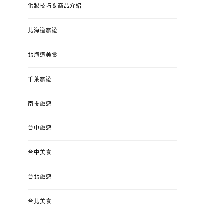
化妝技巧＆商品介紹
北海道旅遊
北海道美食
千葉旅遊
南投旅遊
台中旅遊
婚姻 & 生活
成為媽媽之後
婚姻 & 生活
成
台中美食
4y3m ：視力檢查、練習犯
【已結團】30
錯、認識華德福
PURETÉCARE ＆ 
台北旅遊
冬乾癢肌救星?
POSTED
2023-04-12
BY
流氓顆
是損失！
ON
台北美食
POSTED
2022-12-05
B
ON