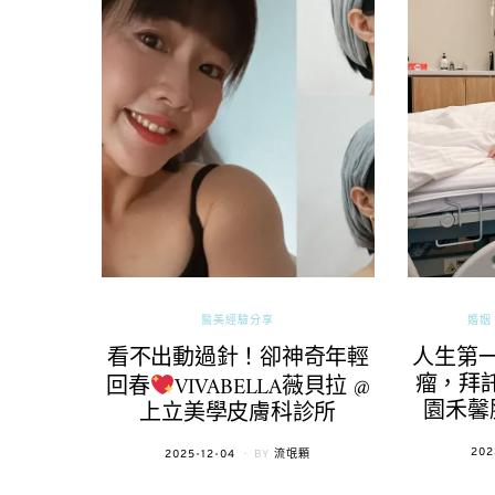
醫美經驗分享
婚姻 
看不出動過針！卻神奇年輕
人生第
瘤，拜託
回春
VIVABELLA薇貝拉 @
園禾馨
上立美學皮膚科診所
POS
202
POSTED
2025-12-04
BY
流氓顆
ON
ON