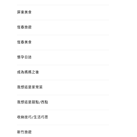
屏東美食
恆春旅遊
恆春美食
懷孕日誌
成為媽媽之後
我想這是家常菜
我想這是甜點/西點
收納技巧/生活巧思
新竹旅遊