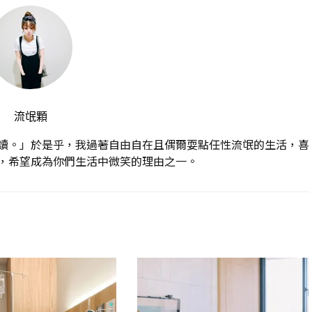
流氓顆
讀。」於是乎，我過著自由自在且偶爾耍點任性流氓的生活，喜
，希望成為你們生活中微笑的理由之一。