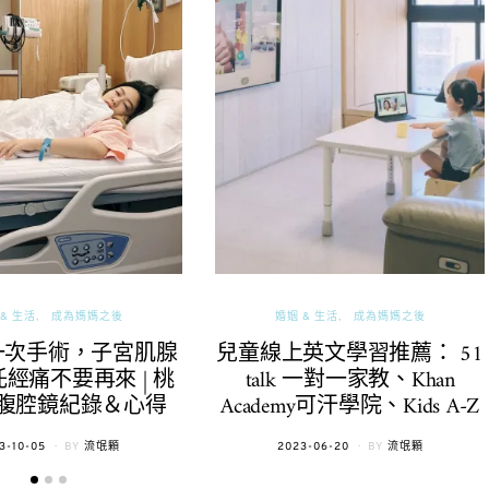
& 生活
成為媽媽之後
婚姻 & 生活
成為媽媽之後
一次手術，子宮肌腺
兒童線上英文學習推薦： 51
經痛不要再來 | 桃
talk 一對一家教、Khan
腹腔鏡紀錄＆心得
Academy可汗學院、Kids A-Z
TED
POSTED
3-10-05
BY
流氓顆
2023-06-20
BY
流氓顆
ON