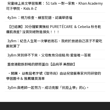
兒童線上英文學習推薦： 51 talk 一對一家教、Khan Academy
可汗學院、Kids A-Z
4y3m ：視力檢查、練習犯錯、認識華德福
【已結團】30分鐘緊實撫紋 PURETÉCARE ＆ Cebelia 秋冬乾
癢肌救星? 沒買到絕對是損失！！！
3y9m：紀念人生第一次攀岩抱石、我終於放過自己孩子不愛吃
飯就算了
3y8m 哭到停不下來、父母教育分歧點 和 愛是唯一答案
重度運動族群喝的膠原蛋白【品純萃 美顏飲】
•開團• 幼教屆老字號《理特尚》由幼兒發展專家共同研發的
學習圖卡＆ 推薦購買清單
3y0m 與老師一起努力，成功克服「抗拒上學」的心。