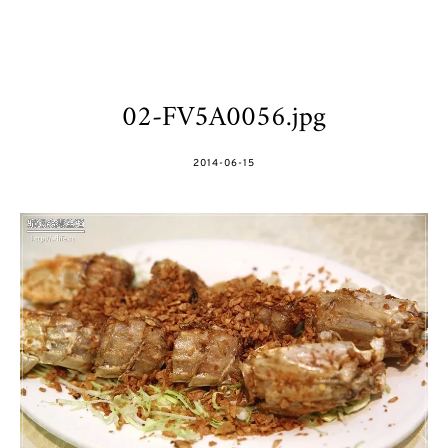
02-FV5A0056.jpg
POSTED
2014-06-15
ON