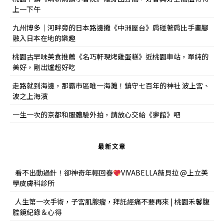
上一下午
九州博多｜河畔旁的日本路邊攤《中洲屋台》肩碰著肩比手畫腳
融入日本在地的樂趣
桃園古早味美食推薦《名巧軒現烤雞蛋糕》近桃園車站，單純的
美好，剛出爐超好吃
走路就到海邊，那霸市區唯一海灘！鎮守七百年的神社 波上宮、
波之上海濱
一生一次的京都和服體驗外拍，請放心交給《夢館》吧
最新文章
看不出動過針！卻神奇年輕回春
VIVABELLA薇貝拉 @上立美
學皮膚科診所
人生第一次手術，子宮肌腺瘤，拜託經痛不要再來 | 桃園禾馨腹
腔鏡紀錄＆心得