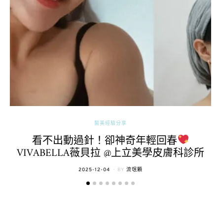
醫美經驗分享
看不出動過針！卻神奇年輕回春
VIVABELLA薇貝拉 @上立美學皮膚科診所
POSTED
2025-12-04
BY
流氓顆
ON