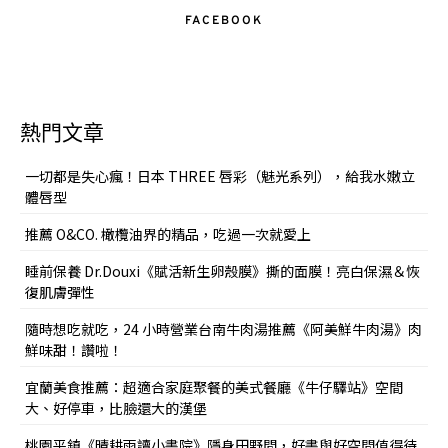
FACEBOOK
熱門文章
一切都是失心瘋！日本 THREE 唇彩（魅光系列），給我水嫩立
體唇型
推薦 O&CO. 橄欖油界的精品，吃過一次就愛上
睡前保養 Dr.Douxi《賦活新生卵殼膜》撕的面膜！亮白保濕＆恢
復肌膚彈性
隨時想吃就吃，24 小時營業台南牛肉湯推薦《阿美鮮牛肉湯》肉
鮮味甜！讚啦！
宜蘭美食推薦：超適合家庭聚餐的美式餐廳《牛仔驛站》空間
大、好停車，比臉還大的漢堡
桃園平鎮《晴耕雨讀小書院》隱身田野間，好書與好空間值得待