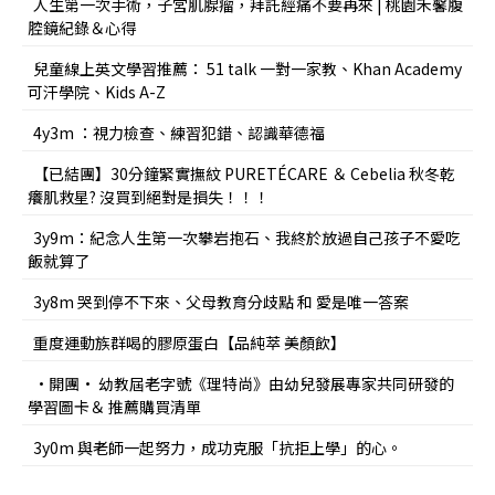
人生第一次手術，子宮肌腺瘤，拜託經痛不要再來 | 桃園禾馨腹
腔鏡紀錄＆心得
兒童線上英文學習推薦： 51 talk 一對一家教、Khan Academy
可汗學院、Kids A-Z
4y3m ：視力檢查、練習犯錯、認識華德福
【已結團】30分鐘緊實撫紋 PURETÉCARE ＆ Cebelia 秋冬乾
癢肌救星? 沒買到絕對是損失！！！
3y9m：紀念人生第一次攀岩抱石、我終於放過自己孩子不愛吃
飯就算了
3y8m 哭到停不下來、父母教育分歧點 和 愛是唯一答案
重度運動族群喝的膠原蛋白【品純萃 美顏飲】
•開團• 幼教屆老字號《理特尚》由幼兒發展專家共同研發的
學習圖卡＆ 推薦購買清單
3y0m 與老師一起努力，成功克服「抗拒上學」的心。