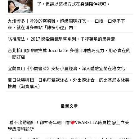
了，但請以這樣方式在身邊陪伴我吧。
九州博多｜冷冷的努努雞，超級唰嘴好吃，一口接一口停不下
來，就在博多車站「博多小徑」內！
彷彿魔法。 2017 戀愛魔鏡星空系列，千呼萬喚的黑唇膏
台北松山咖啡廳推薦 Joco latte 多種口味熱巧克力，用心實在的
一間好店
宜蘭員山《小間書菜》支持小農經濟，深入體驗宜蘭在地文化
夏日泳裝特輯｜日系可愛款泳衣，外出游泳合一的比基尼＆泳裝
推薦（淘寶購入）
最新文章
看不出動過針！卻神奇年輕回春
VIVABELLA薇貝拉 @上立美
學皮膚科診所