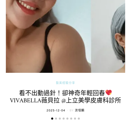
醫美經驗分享
看不出動過針！卻神奇年輕回春
VIVABELLA薇貝拉 @上立美學皮膚科診所
POSTED
2025-12-04
BY
流氓顆
ON