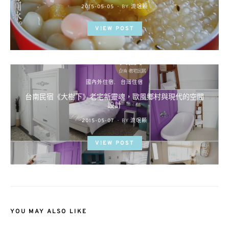
POSTED
2015-05-05
BY
流氓顆
ON
VIEW POST
國內外住宿
台灣住宿
台南民宿《大樹下》老宅新靈魂，歐風鄉村與現代的空間
設計
POSTED
2015-05-07
BY
流氓顆
ON
VIEW POST
YOU MAY ALSO LIKE