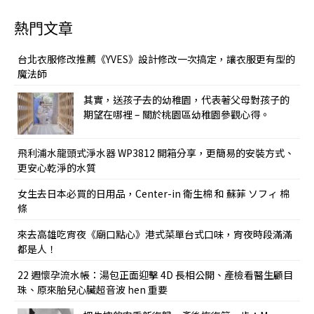
熱門文章
台北衣服修改推薦《YVES》設計修改一次搞定，讓衣服更有型的
魔法師
其實，送孩子去的幼稚園，代表著父母對孩子的
期望在哪裡 – 關於桃園區幼稚園參觀心得。
飛利浦水龍頭式淨水器 WP3812 開箱分享，更簡易的安裝方式、
更安心乾淨的水質
女生去日本必買的日用品，Center-in 衛生棉 和 蘇菲 ソフィ 棉
條
來去高雄吃宵夜《廟口點心》港式菜單台式口味，宵夜時段滿滿
都是人！
22 週懷孕流水帳：湯包正面迎擊 4D 長相公開、產檢看醫生顧目
珠、原來胎兒心臟超音波 hen 重要