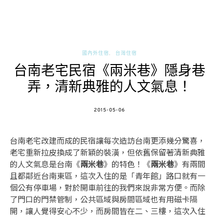
國內外住宿
台灣住宿
台南老宅民宿《兩米巷》隱身巷
弄，清新典雅的人文氣息！
POSTED
2015-05-06
ON
台南老宅改建而成的民宿讓每次造訪台南更添幾分驚喜，
老宅重新拉皮換成了新穎的裝潢，但依舊保留著清新典雅
的人文氣息是台南《
兩米巷
》的特色！《
兩米巷
》有兩間
且都鄰近台南東區，這次入住的是「青年館」路口就有一
個公有停車場，對於開車前往的我們來說非常方便。而除
了門口的門禁管制，公共區域與房間區域也有用磁卡隔
開，讓人覺得安心不少，而房間皆在二、三樓，這次入住