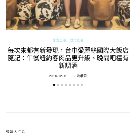
旅遊生活
台灣住宿
每次來都有新發現，台中愛麗絲國際大飯店
隨記：午餐紐約客肉品更升級、晚間吧檯有
新調酒
POSTED
2018-12-11
BY
流氓顆
ON
婚姻 & 生活