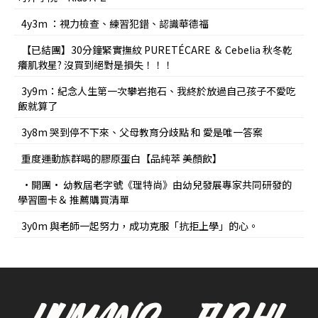
4y3m ：視力檢查、練習犯錯、認識華德福
【已結團】30分鐘緊實撫紋 PURETÉCARE ＆ Cebelia 秋冬乾
癢肌救星? 沒買到絕對是損失！！！
3y9m：紀念人生第一次攀岩抱石、我終於放過自己孩子不愛吃
飯就算了
3y8m 哭到停不下來、父母教育分歧點 和 愛是唯一答案
重度運動族群喝的膠原蛋白【品純萃 美顏飲】
•開團• 幼教屆老字號《理特尚》由幼兒發展專家共同研發的
學習圖卡＆ 推薦購買清單
3y0m 與老師一起努力，成功克服「抗拒上學」的心。