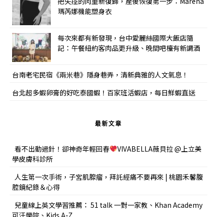
把失控的肉重新復歸，產後恢復第一步：Marena
瑪芮娜機能塑身衣
每次來都有新發現，台中愛麗絲國際大飯店隨
記：午餐紐約客肉品更升級、晚間吧檯有新調酒
台南老宅民宿《兩米巷》隱身巷弄，清新典雅的人文氣息！
台北超多蝦卵膏的好吃泰國蝦！百家班活蝦店，每日鮮蝦直送
最新文章
看不出動過針！卻神奇年輕回春
VIVABELLA薇貝拉 @上立美
學皮膚科診所
人生第一次手術，子宮肌腺瘤，拜託經痛不要再來 | 桃園禾馨腹
腔鏡紀錄＆心得
兒童線上英文學習推薦： 51 talk 一對一家教、Khan Academy
可汗學院、Kids A-Z