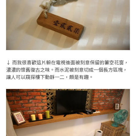
↓ 而我很喜歡這片躲在電視後面被刻意保留的簍空花窗，
濃濃的懷舊復古之味。而水泥被刻意切成一個長方區塊，
讓人可以窺探樓下動靜一二，頗是有趣。