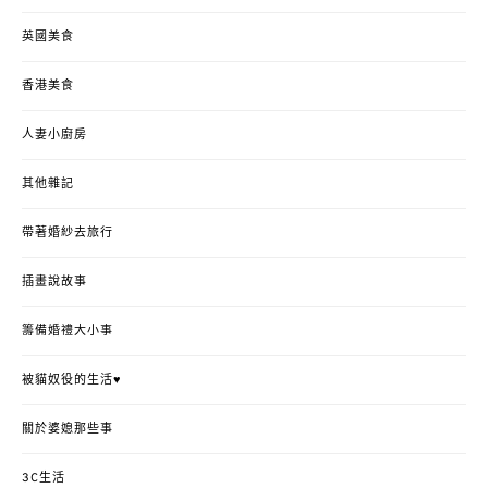
英國美食
香港美食
人妻小廚房
其他雜記
帶著婚紗去旅行
插畫說故事
籌備婚禮大小事
被貓奴役的生活♥
關於婆媳那些事
3C生活