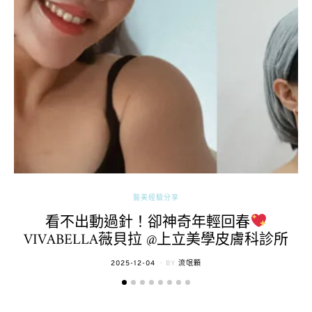
醫美經驗分享
看不出動過針！卻神奇年輕回春
VIVABELLA薇貝拉 @上立美學皮膚科診所
POSTED
2025-12-04
BY
流氓顆
ON