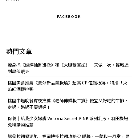
FACEBOOK
熱門文章
瘦身操《蝴蝶袖掰掰操》和《大腿緊實操》一天做一次，輕鬆達
到局部痩身
桃園美食推薦《夏朵新品鐵板燒》超高 CP 值鐵板燒，特推「火
焰紅酒櫻桃鴨」
桃園中壢晚餐宵夜推薦《老師傅鐵板牛排》便宜又好吃的牛排，
走過、路過不要錯過！
保養｜給我少女嫩膚 Victoria Secret PINK 系列乳液，羽田機場
免稅購物推薦
豚骨拉麵發源地，福岡博多拉麵攻略♡ 暖暮、一蘭和一風堂，果