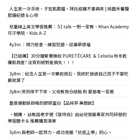
人生第一次手術，子宮肌腺瘤，拜託經痛不要再來 | 桃園禾馨腹
腔鏡紀錄＆心得
兒童線上英文學習推薦： 51 talk 一對一家教、Khan Academy
可汗學院、Kids A-Z
4y3m ：視力檢查、練習犯錯、認識華德福
【已結團】30分鐘緊實撫紋 PURETÉCARE ＆ Cebelia 秋冬乾
癢肌救星? 沒買到絕對是損失！！！
3y9m：紀念人生第一次攀岩抱石、我終於放過自己孩子不愛吃
飯就算了
3y8m 哭到停不下來、父母教育分歧點 和 愛是唯一答案
重度運動族群喝的膠原蛋白【品純萃 美顏飲】
•開團• 幼教屆老字號《理特尚》由幼兒發展專家共同研發的
學習圖卡＆ 推薦購買清單
3y0m 與老師一起努力，成功克服「抗拒上學」的心。