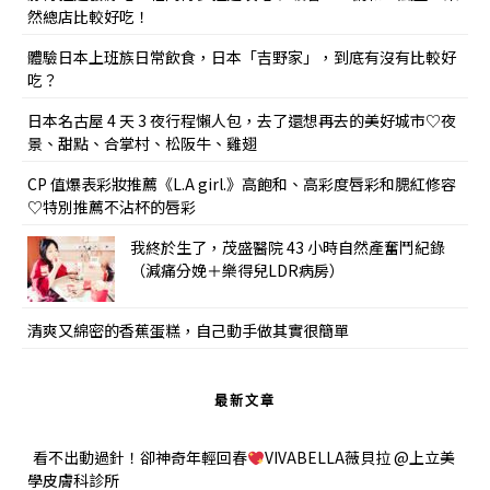
然總店比較好吃！
體驗日本上班族日常飲食，日本「吉野家」，到底有沒有比較好
吃？
日本名古屋 4 天 3 夜行程懶人包，去了還想再去的美好城市♡夜
景、甜點、合掌村、松阪牛、雞翅
CP 值爆表彩妝推薦《L.A girl.》高飽和、高彩度唇彩和腮紅修容
♡特別推薦不沾杯的唇彩
我終於生了，茂盛醫院 43 小時自然產奮鬥紀錄
（減痛分娩＋樂得兒LDR病房）
清爽又綿密的香蕉蛋糕，自己動手做其實很簡單
最新文章
看不出動過針！卻神奇年輕回春
VIVABELLA薇貝拉 @上立美
學皮膚科診所